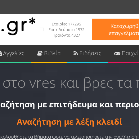
Εταιρίες 177295
Καταχωρηθε
Επιτηδεύματα 1532
επαγγελματ
Προϊόντα 4327
Αγγελίες
Βιβλία
Ειδήσεις
Παιχνί
 στο vres και βρες τα 
αζήτηση με επιτήδευμα και περι
Αναζήτηση με λέξη κλειδί
 ακολουθήστε τα βήματα ώστε να τελειοποιήσετε την αναζήτησή 