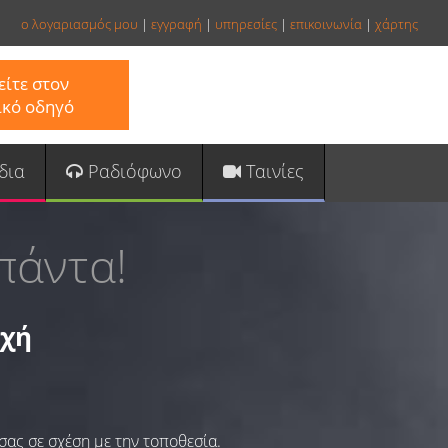
ο λογαριασμός μου
|
εγγραφή
|
υπηρεσίες
|
επικοινωνία
|
χάρτης
ίτε στον
ικό οδηγό
δια
Ραδιόφωνο
Ταινίες
πάντα!
οχή
σας σε σχέση με την τοποθεσία.