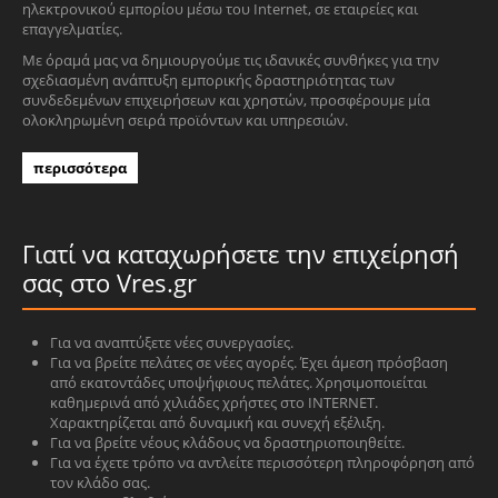
ηλεκτρονικού εμπορίου μέσω του Internet, σε εταιρείες και
επαγγελματίες.
Με όραμά μας να δημιουργούμε τις ιδανικές συνθήκες για την
σχεδιασμένη ανάπτυξη εμπορικής δραστηριότητας των
συνδεδεμένων επιχειρήσεων και χρηστών, προσφέρουμε μία
ολοκληρωμένη σειρά προϊόντων και υπηρεσιών.
περισσότερα
Γιατί να καταχωρήσετε την επιχείρησή
σας στο Vres.gr
Για να αναπτύξετε νέες συνεργασίες.
Για να βρείτε πελάτες σε νέες αγορές. Έχει άμεση πρόσβαση
από εκατοντάδες υποψήφιους πελάτες. Χρησιμοποιείται
καθημερινά από χιλιάδες χρήστες στο INTERNET.
Χαρακτηρίζεται από δυναμική και συνεχή εξέλιξη.
Για να βρείτε νέους κλάδους να δραστηριοποιηθείτε.
Για να έχετε τρόπο να αντλείτε περισσότερη πληροφόρηση από
τον κλάδο σας.