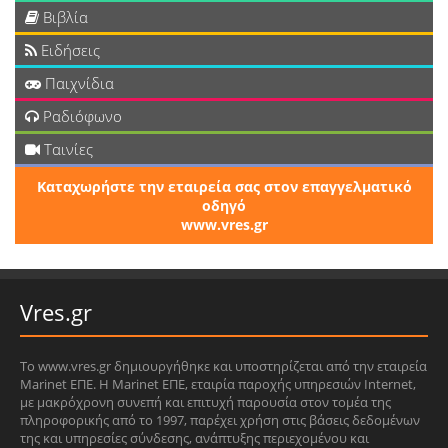
Βιβλία
Ειδήσεις
Παιχνίδια
Ραδιόφωνο
Ταινίες
Καταχωρήστε την εταιρεία σας στον επαγγελματικό
οδηγό
www.vres.gr
Vres.gr
Το www.vres.gr δημιουργήθηκε και υποστηρίζεται από την εταιρεία
Marinet ΕΠΕ. Η Marinet ΕΠΕ, εταιρία παροχής υπηρεσιών Internet,
με μακρόχρονη συνεπή και επιτυχή παρουσία στον τομέα της
πληροφορικής από το 1997, παρέχει χρήση στις βάσεις δεδομένων
της και υπηρεσίες σύνδεσης, ανάπτυξης περιεχομένου και