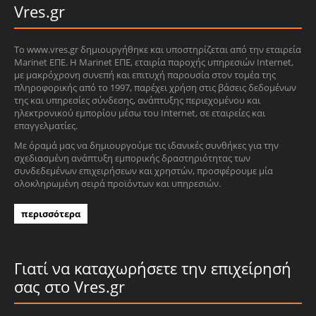
Vres.gr
Το www.vres.gr δημιουργήθηκε και υποστηρίζεται από την εταιρεία
Marinet ΕΠΕ. Η Marinet ΕΠΕ, εταιρία παροχής υπηρεσιών Internet,
με μακρόχρονη συνεπή και επιτυχή παρουσία στον τομέα της
πληροφορικής από το 1997, παρέχει χρήση στις βάσεις δεδομένων
της και υπηρεσίες σύνδεσης, ανάπτυξης περιεχομένου και
ηλεκτρονικού εμπορίου μέσω του Internet, σε εταιρείες και
επαγγελματίες.
Με όραμά μας να δημιουργούμε τις ιδανικές συνθήκες για την
σχεδιασμένη ανάπτυξη εμπορικής δραστηριότητας των
συνδεδεμένων επιχειρήσεων και χρηστών, προσφέρουμε μία
ολοκληρωμένη σειρά προϊόντων και υπηρεσιών.
περισσότερα
Γιατί να καταχωρήσετε την επιχείρησή
σας στο Vres.gr