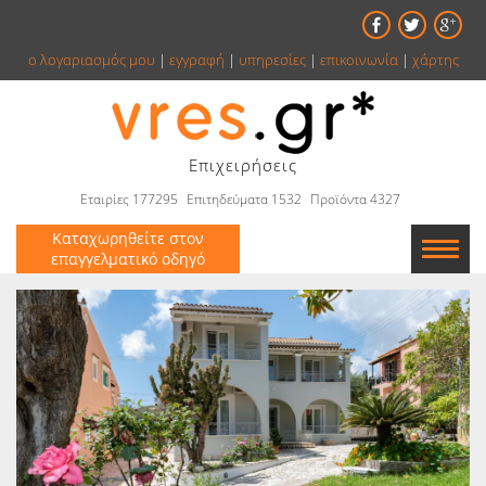
ο λογαριασμός μου
|
εγγραφή
|
υπηρεσίες
|
επικοινωνία
|
χάρτης
Επιχειρήσεις
Εταιρίες 177295
Επιτηδεύματα 1532
Προϊόντα 4327
Καταχωρηθείτε στον
επαγγελματικό οδηγό
Εταιρείες
Κατάλογος
Αγγελίες
Βιβλία