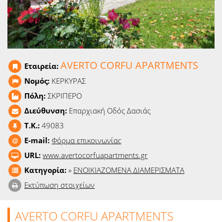
Ειδήσεις
Παιχνίδια
Ραδιόφωνο
AVERTO CORFU APARTMENTS
Εταιρεία:
Ταινίες
Νομός:
ΚΕΡΚΥΡΑΣ
Πόλη:
ΣΚΡΙΠΕΡΟ
Διεύθυνση:
Επαρχιακή Οδός Δασιάς
T.K.:
49083
E-mail:
Φόρμα επικοινωνίας
URL:
www.avertocorfuapartments.gr
Κατηγορία:
»
ΕΝΟΙΚΙΑΖΟΜΕΝΑ ΔΙΑΜΕΡΙΣΜΑΤΑ
Εκτύπωση στοιχείων
AVERTO CORFU APARTMENTS