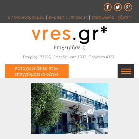
ο λογαριασμός μου
|
εγγραφή
|
υπηρεσίες
|
επικοινωνία
|
χάρτης
Επιχειρήσεις
Εταιρίες 177295
Επιτηδεύματα 1532
Προϊόντα 4327
Καταχωρηθείτε στον
επαγγελματικό οδηγό
Εταιρείες
Κατάλογος
Αγγελίες
Βιβλία