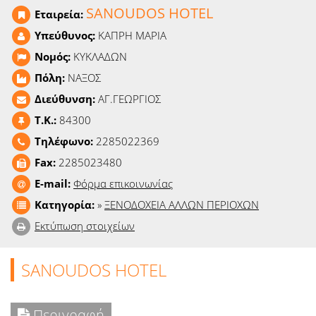
Ειδήσεις
SANOUDOS HOTEL
Εταιρεία:
Υπεύθυνος:
ΚΑΠΡΗ ΜΑΡΙΑ
Παιχνίδια
Νομός:
ΚΥΚΛΑΔΩΝ
Πόλη:
ΝΑΞΟΣ
Ραδιόφωνο
Διεύθυνση:
ΑΓ.ΓΕΩΡΓΙΟΣ
Ταινίες
T.K.:
84300
Τηλέφωνο:
2285022369
Fax:
2285023480
E-mail:
Φόρμα επικοινωνίας
Κατηγορία:
»
ΞΕΝΟΔΟΧΕΙΑ ΑΛΛΩΝ ΠΕΡΙΟΧΩΝ
Εκτύπωση στοιχείων
SANOUDOS HOTEL
Περιγραφή