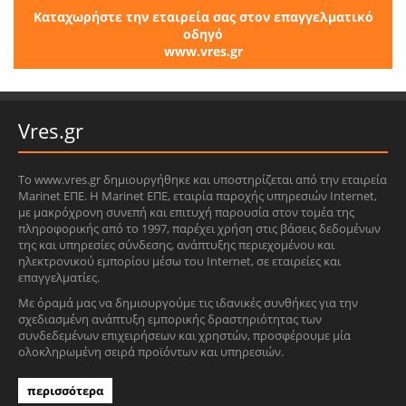
Καταχωρήστε την εταιρεία σας στον επαγγελματικό
οδηγό
www.vres.gr
Vres.gr
Το www.vres.gr δημιουργήθηκε και υποστηρίζεται από την εταιρεία
Marinet ΕΠΕ. Η Marinet ΕΠΕ, εταιρία παροχής υπηρεσιών Internet,
με μακρόχρονη συνεπή και επιτυχή παρουσία στον τομέα της
πληροφορικής από το 1997, παρέχει χρήση στις βάσεις δεδομένων
της και υπηρεσίες σύνδεσης, ανάπτυξης περιεχομένου και
ηλεκτρονικού εμπορίου μέσω του Internet, σε εταιρείες και
επαγγελματίες.
Με όραμά μας να δημιουργούμε τις ιδανικές συνθήκες για την
σχεδιασμένη ανάπτυξη εμπορικής δραστηριότητας των
συνδεδεμένων επιχειρήσεων και χρηστών, προσφέρουμε μία
ολοκληρωμένη σειρά προϊόντων και υπηρεσιών.
περισσότερα