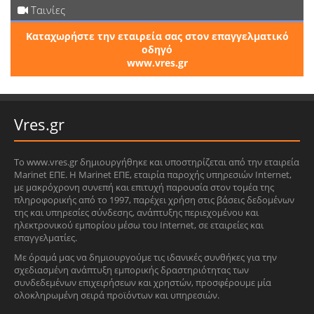
Ταινίες
Καταχωρήστε την εταιρεία σας στον επαγγελματικό
οδηγό
www.vres.gr
Vres.gr
Το www.vres.gr δημιουργήθηκε και υποστηρίζεται από την εταιρεία
Marinet ΕΠΕ. Η Marinet ΕΠΕ, εταιρία παροχής υπηρεσιών Internet,
με μακρόχρονη συνεπή και επιτυχή παρουσία στον τομέα της
πληροφορικής από το 1997, παρέχει χρήση στις βάσεις δεδομένων
της και υπηρεσίες σύνδεσης, ανάπτυξης περιεχομένου και
ηλεκτρονικού εμπορίου μέσω του Internet, σε εταιρείες και
επαγγελματίες.
Με όραμά μας να δημιουργούμε τις ιδανικές συνθήκες για την
σχεδιασμένη ανάπτυξη εμπορικής δραστηριότητας των
συνδεδεμένων επιχειρήσεων και χρηστών, προσφέρουμε μία
ολοκληρωμένη σειρά προϊόντων και υπηρεσιών.