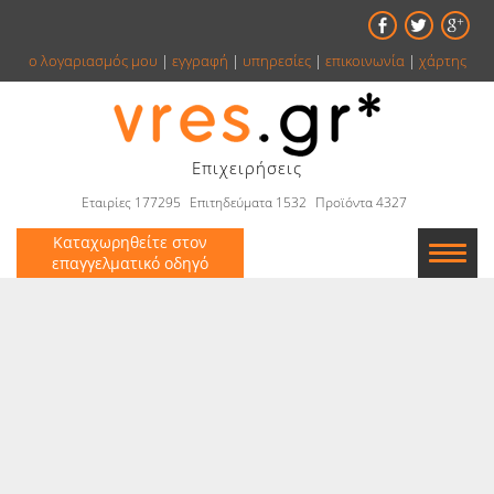
ο λογαριασμός μου
|
εγγραφή
|
υπηρεσίες
|
επικοινωνία
|
χάρτης
Επιχειρήσεις
Εταιρίες 177295
Επιτηδεύματα 1532
Προϊόντα 4327
Καταχωρηθείτε στον
επαγγελματικό οδηγό
Εταιρείες
Κατάλογος
Αγγελίες
Βιβλία