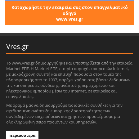
Καταχωρήστε την εταιρεία σας στον επαγγελματικό
οδηγό
www.vres.gr
Vres.gr
Το www.vres.gr δημιουργήθηκε και υποστηρίζεται από την εταιρεία
Marinet ΕΠΕ. Η Marinet ΕΠΕ, εταιρία παροχής υπηρεσιών Internet,
με μακρόχρονη συνεπή και επιτυχή παρουσία στον τομέα της
πληροφορικής από το 1997, παρέχει χρήση στις βάσεις δεδομένων
της και υπηρεσίες σύνδεσης, ανάπτυξης περιεχομένου και
ηλεκτρονικού εμπορίου μέσω του Internet, σε εταιρείες και
επαγγελματίες.
Με όραμά μας να δημιουργούμε τις ιδανικές συνθήκες για την
σχεδιασμένη ανάπτυξη εμπορικής δραστηριότητας των
συνδεδεμένων επιχειρήσεων και χρηστών, προσφέρουμε μία
ολοκληρωμένη σειρά προϊόντων και υπηρεσιών.
περισσότερα