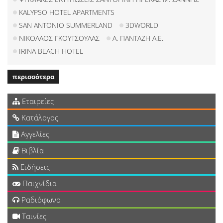
KALYPSO HOTEL APARTMENTS
SAN ANTONIO SUMMERLAND
3DWORLD
ΝΙΚΟΛΑΟΣ ΓΚΟΥΤΣΟΥΛΑΣ
Α. ΠΑΝΤΑΖΗ Α.Ε.
IRINA BEACH HOTEL
περισσότερα
Εταιρείες
Κατάλογος
Αγγελίες
Βιβλία
Ειδήσεις
Παιχνίδια
Ραδιόφωνο
Ταινίες