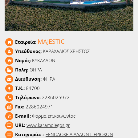
Ειδήσεις
Παιχνίδια
Ραδιόφωνο
MAJESTIC
Εταιρεία:
Ταινίες
Υπεύθυνος:
ΚΑΡΑΧΑΛΙΟΣ ΧΡΗΣΤΟΣ
Νομός:
ΚΥΚΛΑΔΩΝ
Πόλη:
ΘΗΡΑ
Διεύθυνση:
ΦΗΡΑ
T.K.:
84700
Τηλέφωνο:
2286025972
Fax:
2286024971
E-mail:
Φόρμα επικοινωνίας
URL:
www.karamolegos.gr
Κατηγορία:
»
ΞΕΝΟΔΟΧΕΙΑ ΑΛΛΩΝ ΠΕΡΙΟΧΩΝ