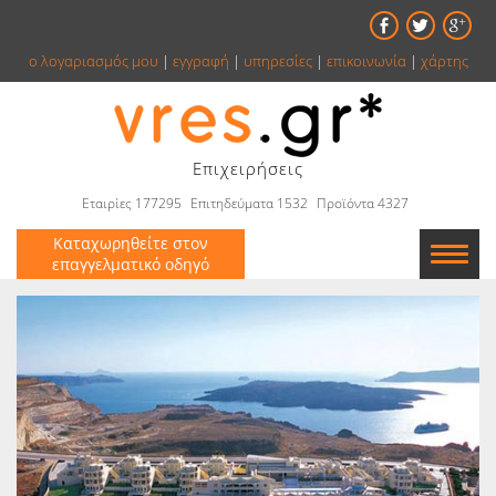
ο λογαριασμός μου
|
εγγραφή
|
υπηρεσίες
|
επικοινωνία
|
χάρτης
Επιχειρήσεις
Εταιρίες 177295
Επιτηδεύματα 1532
Προϊόντα 4327
Καταχωρηθείτε στον
επαγγελματικό οδηγό
Εταιρείες
Κατάλογος
Αγγελίες
Βιβλία