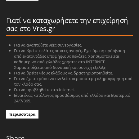
Γιατί να καταχωρήσετε την επιχείρησή
σας στο Vres.gr
Για να αναπτύξετε νέες συνεργασίες.
Για να βρείτε πελάτες σε νέες αγορές. Έχει άμεση πρόσβαση
από εκατοντάδες υποψήφιους πελάτες. Χρησιμοποιείται
καθημερινά από χιλιάδες χρήστες στο INTERNET.
Χαρακτηρίζεται από δυναμική και συνεχή εξέλιξη.
Για να βρείτε νέους κλάδους να δραστηριοποιηθείτε.
Για να έχετε τρόπο να αντλείτε περισσότερη πληροφόρηση από
τον κλάδο σας.
Για να προβληθείτε στο Internet.
Είναι ένας κατάλογος προσβάσιμος από Ελλάδα και Εξωτερικό
24/7/365.
περισσότερα
Share