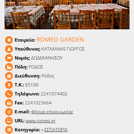
Ειδήσεις
Παιχνίδια
Ραδιόφωνο
ROMEO GARDEN
Εταιρεία:
Ταινίες
Υπεύθυνος:
KATAXANAS ΓΙΩΡΓΟΣ
Νομός:
ΔΩΔΕΚΑΝΗΣΟΥ
Πόλη:
ΡΟΔΟΣ
Διεύθυνση:
Ρόδος
T.K.:
85100
Τηλέφωνο:
2241074402
Fax:
2241023664
E-mail:
Φόρμα επικοινωνίας
URL:
www.romeo.gr
Κατηγορία:
»
ΕΣΤΙΑΤΟΡΙΑ