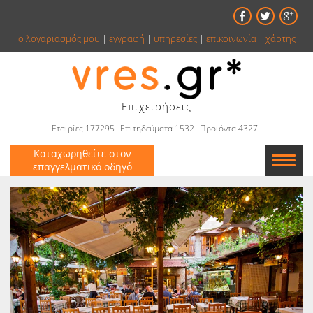
ο λογαριασμός μου
|
εγγραφή
|
υπηρεσίες
|
επικοινωνία
|
χάρτης
Επιχειρήσεις
Εταιρίες 177295
Επιτηδεύματα 1532
Προϊόντα 4327
Καταχωρηθείτε στον
επαγγελματικό οδηγό
Εταιρείες
Κατάλογος
Αγγελίες
Βιβλία