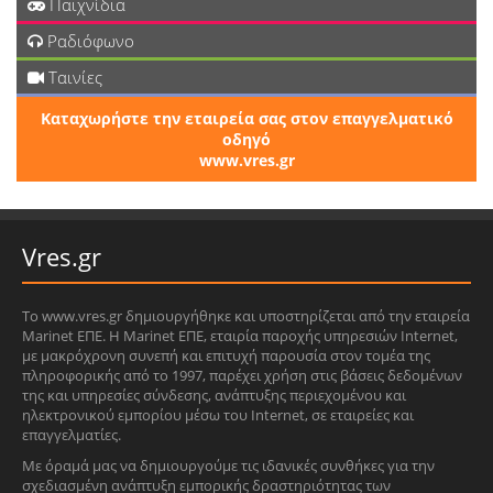
Παιχνίδια
Ραδιόφωνο
Ταινίες
Καταχωρήστε την εταιρεία σας στον επαγγελματικό
οδηγό
www.vres.gr
Vres.gr
Το www.vres.gr δημιουργήθηκε και υποστηρίζεται από την εταιρεία
Marinet ΕΠΕ. Η Marinet ΕΠΕ, εταιρία παροχής υπηρεσιών Internet,
με μακρόχρονη συνεπή και επιτυχή παρουσία στον τομέα της
πληροφορικής από το 1997, παρέχει χρήση στις βάσεις δεδομένων
της και υπηρεσίες σύνδεσης, ανάπτυξης περιεχομένου και
ηλεκτρονικού εμπορίου μέσω του Internet, σε εταιρείες και
επαγγελματίες.
Με όραμά μας να δημιουργούμε τις ιδανικές συνθήκες για την
σχεδιασμένη ανάπτυξη εμπορικής δραστηριότητας των