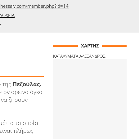
-thessaly.com/member.php?id=14
ΔΟΧΕΙΑ
ν
ΧΑΡΤΗΣ
ΚΑΤΑΛΥΜΑΤΑ ΑΛΕΞΑΝΔΡΟΣ
ό της
Πεζούλας.
στον ορεινό όγκο
η να ζήσουν
μάτια τα οποία
είναι πλήρως