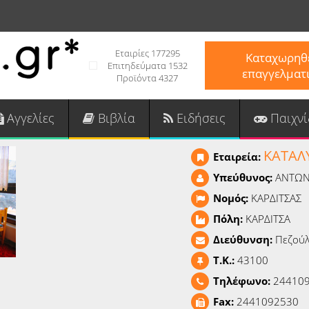
Εταιρίες 177295
Καταχωρηθε
Επιτηδεύματα 1532
επαγγελματ
Προϊόντα 4327
Αγγελίες
Βιβλία
Ειδήσεις
Παιχνί
ΚΑΤΑΛ
Εταιρεία:
Υπεύθυνος:
ΑΝΤΩΝ
Νομός:
ΚΑΡΔΙΤΣΑΣ
Πόλη:
ΚΑΡΔΙΤΣΑ
Διεύθυνση:
Πεζούλ
T.K.:
43100
Τηλέφωνο:
24410
Fax:
2441092530