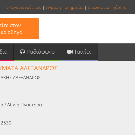
ο λογαριασμός μου
|
εγγραφή
|
υπηρεσίες
|
επικοινωνία
|
χάρτης
ίτε στον
ικό οδηγό
δια
Ραδιόφωνο
Ταινίες
ΥΜΑΤΑ ΑΛΕΞΑΝΔΡΟΣ
ΑΚΗΣ ΑΛΕΞΑΝΔΡΟΣ
α / Λίμνη Πλαστήρα
92530