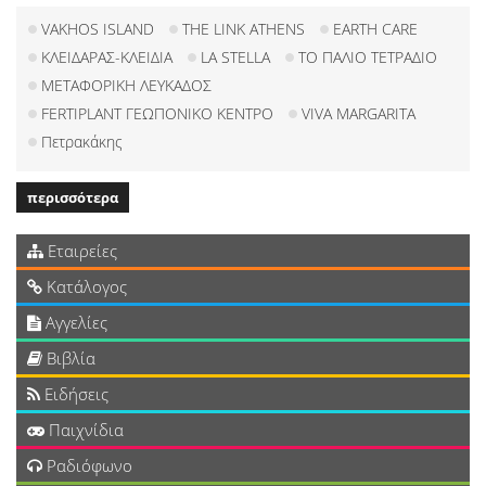
VAKHOS ISLAND
THE LINK ATHENS
EARTH CARE
ΚΛΕΙΔΑΡΑΣ-ΚΛΕΙΔΙΑ
LA STELLA
ΤΟ ΠΑΛΙΟ ΤΕΤΡΑΔΙΟ
ΜΕΤΑΦΟΡΙΚΗ ΛΕΥΚΑΔΟΣ
FERTIPLANT ΓΕΩΠΟΝΙΚΟ ΚΕΝΤΡΟ
VIVA MARGARITA
Πετρακάκης
περισσότερα
Εταιρείες
Κατάλογος
Αγγελίες
Βιβλία
Ειδήσεις
Παιχνίδια
Ραδιόφωνο