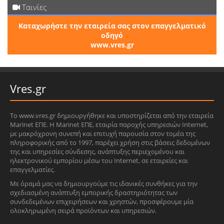
Ταινίες
Καταχωρήστε την εταιρεία σας στον επαγγελματικό
οδηγό
www.vres.gr
Vres.gr
Το www.vres.gr δημιουργήθηκε και υποστηρίζεται από την εταιρεία
Marinet ΕΠΕ. Η Marinet ΕΠΕ, εταιρία παροχής υπηρεσιών Internet,
με μακρόχρονη συνεπή και επιτυχή παρουσία στον τομέα της
πληροφορικής από το 1997, παρέχει χρήση στις βάσεις δεδομένων
της και υπηρεσίες σύνδεσης, ανάπτυξης περιεχομένου και
ηλεκτρονικού εμπορίου μέσω του Internet, σε εταιρείες και
επαγγελματίες.
Με όραμά μας να δημιουργούμε τις ιδανικές συνθήκες για την
σχεδιασμένη ανάπτυξη εμπορικής δραστηριότητας των
συνδεδεμένων επιχειρήσεων και χρηστών, προσφέρουμε μία
ολοκληρωμένη σειρά προϊόντων και υπηρεσιών.