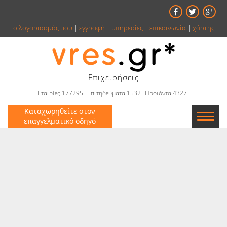
ο λογαριασμός μου
|
εγγραφή
|
υπηρεσίες
|
επικοινωνία
|
χάρτης
Επιχειρήσεις
Εταιρίες 177295
Επιτηδεύματα 1532
Προϊόντα 4327
Καταχωρηθείτε στον
επαγγελματικό οδηγό
Εταιρείες
Κατάλογος
Αγγελίες
Βιβλία