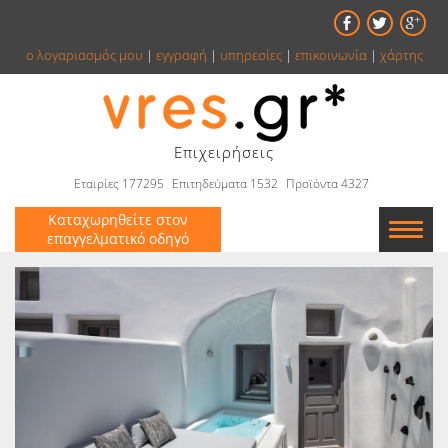
ο λογαριασμός μου
|
εγγραφή
|
υπηρεσίες
|
επικοινωνία
|
χάρτης
Επιχειρήσεις
Εταιρίες 177295
Επιτηδεύματα 1532
Προϊόντα 4327
Καταχωρηθείτε στον
επαγγελματικό οδηγό
Εταιρείες
Κατάλογος
Αγγελίες
Βιβλία