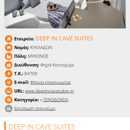
Ειδήσεις
Παιχνίδια
Ραδιόφωνο
DEEP IN CAVE SUITES
Εταιρεία:
Ταινίες
Νομός:
ΚΥΚΛΑΔΩΝ
Πόλη:
ΜΥΚΟΝΟΣ
Διεύθυνση:
Φηρά Κοντοχώρι
T.K.:
84700
E-mail:
Φόρμα επικοινωνίας
URL:
www.deepincavesuites.gr
Κατηγορία:
»
ΞΕΝΟΔΟΧΕΙΑ
Εκτύπωση στοιχείων
DEEP IN CAVE SUITES