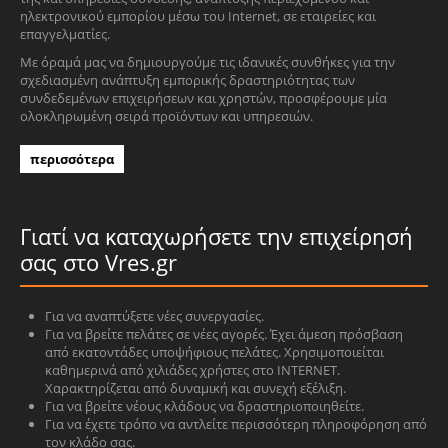
ηλεκτρονικού εμπορίου μέσω του Internet, σε εταιρείες και
επαγγελματίες.
Με όραμά μας να δημιουργούμε τις ιδανικές συνθήκες για την
σχεδιασμένη ανάπτυξη εμπορικής δραστηριότητας των
συνδεδεμένων επιχειρήσεων και χρηστών, προσφέρουμε μία
ολοκληρωμένη σειρά προϊόντων και υπηρεσιών.
περισσότερα
Γιατί να καταχωρήσετε την επιχείρησή
σας στο Vres.gr
Για να αναπτύξετε νέες συνεργασίες.
Για να βρείτε πελάτες σε νέες αγορές. Έχει άμεση πρόσβαση
από εκατοντάδες υποψήφιους πελάτες. Χρησιμοποιείται
καθημερινά από χιλιάδες χρήστες στο INTERNET.
Χαρακτηρίζεται από δυναμική και συνεχή εξέλιξη.
Για να βρείτε νέους κλάδους να δραστηριοποιηθείτε.
Για να έχετε τρόπο να αντλείτε περισσότερη πληροφόρηση από
τον κλάδο σας.