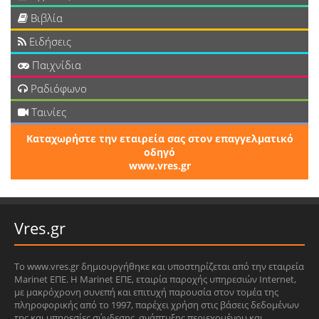
Βιβλία
Ειδήσεις
Παιχνίδια
Ραδιόφωνο
Ταινίες
Καταχωρήστε την εταιρεία σας στον επαγγελματικό
οδηγό
www.vres.gr
Vres.gr
Το www.vres.gr δημιουργήθηκε και υποστηρίζεται από την εταιρεία
Marinet ΕΠΕ. Η Marinet ΕΠΕ, εταιρία παροχής υπηρεσιών Internet,
με μακρόχρονη συνεπή και επιτυχή παρουσία στον τομέα της
πληροφορικής από το 1997, παρέχει χρήση στις βάσεις δεδομένων
της και υπηρεσίες σύνδεσης, ανάπτυξης περιεχομένου και