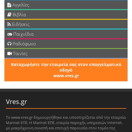
Αγγελίες
Βιβλία
Ειδήσεις
Παιχνίδια
Ραδιόφωνο
Ταινίες
Καταχωρήστε την εταιρεία σας στον επαγγελματικό
οδηγό
www.vres.gr
Vres.gr
Το www.vres.gr δημιουργήθηκε και υποστηρίζεται από την εταιρεία
Marinet ΕΠΕ. Η Marinet ΕΠΕ, εταιρία παροχής υπηρεσιών Internet,
με μακρόχρονη συνεπή και επιτυχή παρουσία στον τομέα της