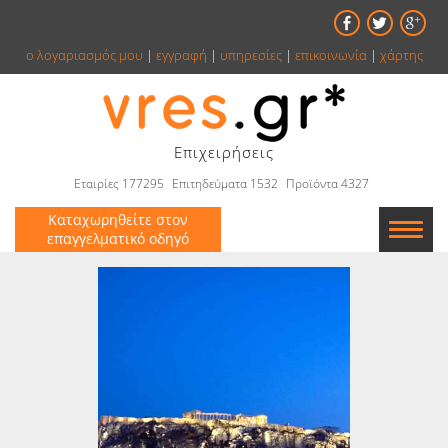
ο λογαριασμός μου
|
εγγραφή
|
υπηρεσίες
|
επικοινωνία
|
χάρτης
Επιχειρήσεις
Εταιρίες 177295
Επιτηδεύματα 1532
Προϊόντα 4327
Καταχωρηθείτε στον
επαγγελματικό οδηγό
Εταιρείες
Κατάλογος
Αγγελίες
Βιβλία