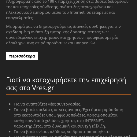
πληροφορικής από το 1997, παρέχει χρήση στις βάσεις δεδομένων
της και υπηρεσίες σύνδεσης, ανάπτυξης περιεχομένου και
ηλεκτρονικού εμπορίου μέσω του Internet, σε εταιρείες και
επαγγελματίες.
Με όραμά μας να δημιουργούμε τις ιδανικές συνθήκες για την
σχεδιασμένη ανάπτυξη εμπορικής δραστηριότητας των
συνδεδεμένων επιχειρήσεων και χρηστών, προσφέρουμε μία
ολοκληρωμένη σειρά προϊόντων και υπηρεσιών.
περισσότερα
Γιατί να καταχωρήσετε την επιχείρησή
σας στο Vres.gr
Για να αναπτύξετε νέες συνεργασίες.
Για να βρείτε πελάτες σε νέες αγορές. Έχει άμεση πρόσβαση
από εκατοντάδες υποψήφιους πελάτες. Χρησιμοποιείται
καθημερινά από χιλιάδες χρήστες στο INTERNET.
Χαρακτηρίζεται από δυναμική και συνεχή εξέλιξη.
Για να βρείτε νέους κλάδους να δραστηριοποιηθείτε.