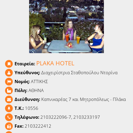
Ειδήσεις
Παιχνίδια
Ραδιόφωνο
Ταινίες
PLAKA HOTEL
Εταιρεία:
Υπεύθυνος:
Διαχειρίστρια Σταθοπούλου Ντορίνα
Νομός:
ΑΤΤΙΚΗΣ
Πόλη:
ΑΘΗΝΑ
Διεύθυνση:
Καπνικαρέας 7 και Μητροπόλεως - Πλάκα
T.K.:
10556
Τηλέφωνο:
2103222096-7, 2103233197
Fax:
2103222412