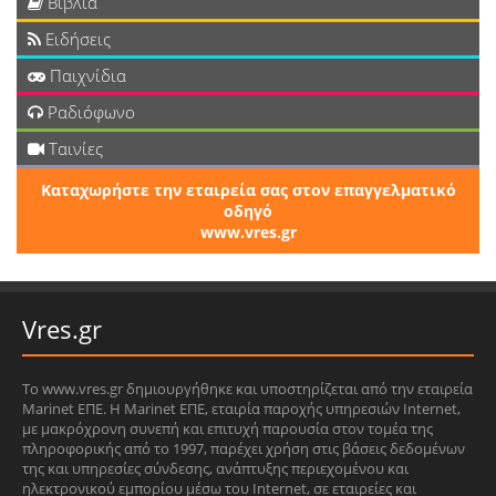
Βιβλία
Ειδήσεις
Παιχνίδια
Ραδιόφωνο
Ταινίες
Καταχωρήστε την εταιρεία σας στον επαγγελματικό
οδηγό
www.vres.gr
Vres.gr
Το www.vres.gr δημιουργήθηκε και υποστηρίζεται από την εταιρεία
Marinet ΕΠΕ. Η Marinet ΕΠΕ, εταιρία παροχής υπηρεσιών Internet,
με μακρόχρονη συνεπή και επιτυχή παρουσία στον τομέα της
πληροφορικής από το 1997, παρέχει χρήση στις βάσεις δεδομένων
της και υπηρεσίες σύνδεσης, ανάπτυξης περιεχομένου και
ηλεκτρονικού εμπορίου μέσω του Internet, σε εταιρείες και