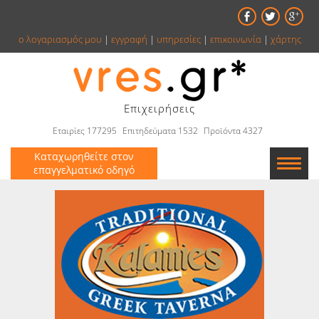
ο λογαριασμός μου
|
εγγραφή
|
υπηρεσίες
|
επικοινωνία
|
χάρτης
Επιχειρήσεις
Εταιρίες 177295
Επιτηδεύματα 1532
Προϊόντα 4327
Καταχωρηθείτε στον
επαγγελματικό οδηγό
Εταιρείες
Κατάλογος
Αγγελίες
Βιβλία