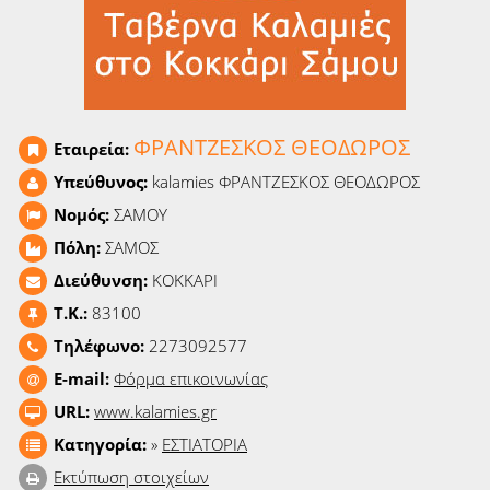
Ειδήσεις
Παιχνίδια
Ραδιόφωνο
ΦΡΑΝΤΖΕΣΚΟΣ ΘΕΟΔΩΡΟΣ
Εταιρεία:
Ταινίες
Υπεύθυνος:
kalamies ΦΡΑΝΤΖΕΣΚΟΣ ΘΕΟΔΩΡΟΣ
Νομός:
ΣΑΜΟΥ
Πόλη:
ΣΑΜΟΣ
Διεύθυνση:
ΚΟΚΚΑΡΙ
T.K.:
83100
Τηλέφωνο:
2273092577
E-mail:
Φόρμα επικοινωνίας
URL:
www.kalamies.gr
Κατηγορία:
»
ΕΣΤΙΑΤΟΡΙΑ
Εκτύπωση στοιχείων