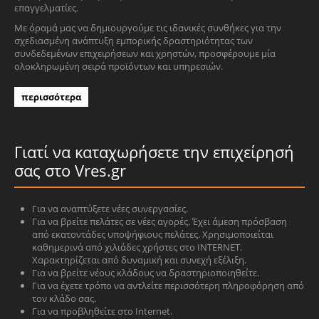
επαγγελματίες.
Με όραμά μας να δημιουργούμε τις ιδανικές συνθήκες για την
σχεδιασμένη ανάπτυξη εμπορικής δραστηριότητας των
συνδεδεμένων επιχειρήσεων και χρηστών, προσφέρουμε μία
ολοκληρωμένη σειρά προϊόντων και υπηρεσιών.
περισσότερα
Γιατί να καταχωρήσετε την επιχείρησή
σας στο Vres.gr
Για να αναπτύξετε νέες συνεργασίες.
Για να βρείτε πελάτες σε νέες αγορές. Έχει άμεση πρόσβαση
από εκατοντάδες υποψήφιους πελάτες. Χρησιμοποιείται
καθημερινά από χιλιάδες χρήστες στο INTERNET.
Χαρακτηρίζεται από δυναμική και συνεχή εξέλιξη.
Για να βρείτε νέους κλάδους να δραστηριοποιηθείτε.
Για να έχετε τρόπο να αντλείτε περισσότερη πληροφόρηση από
τον κλάδο σας.
Για να προβληθείτε στο Internet.