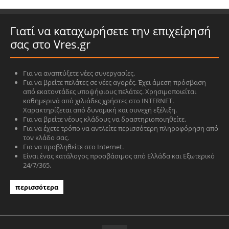
Γιατί να καταχωρήσετε την επιχείρησή
σας στο Vres.gr
Για να αναπτύξετε νέες συνεργασίες.
Για να βρείτε πελάτες σε νέες αγορές. Έχει άμεση πρόσβαση
από εκατοντάδες υποψήφιους πελάτες. Χρησιμοποιείται
καθημερινά από χιλιάδες χρήστες στο INTERNET.
Χαρακτηρίζεται από δυναμική και συνεχή εξέλιξη.
Για να βρείτε νέους κλάδους να δραστηριοποιηθείτε.
Για να έχετε τρόπο να αντλείτε περισσότερη πληροφόρηση από
τον κλάδο σας.
Για να προβληθείτε στο Internet.
Είναι ένας κατάλογος προσβάσιμος από Ελλάδα και Εξωτερικό
24/7/365.
περισσότερα