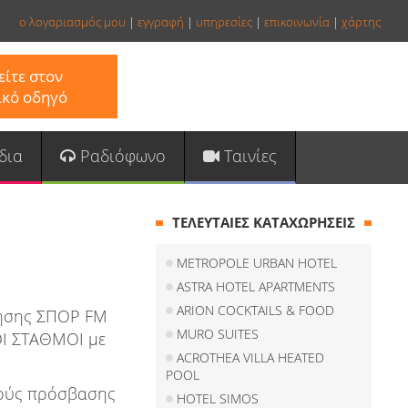
ο λογαριασμός μου
|
εγγραφή
|
υπηρεσίες
|
επικοινωνία
|
χάρτης
ίτε στον
ικό οδηγό
δια
Ραδιόφωνο
Ταινίες
ΤΕΛΕΥΤΑΙΕΣ ΚΑΤΑΧΩΡΗΣΕΙΣ
METROPOLE URBAN HOTEL
ASTRA HOTEL APARTMENTS
ARION COCKTAILS & FOOD
ρησης ΣΠΟΡ FM
MURO SUITES
ΟΙ ΣΤΑΘΜΟΙ με
ACROTHEA VILLA HEATED
POOL
κούς πρόσβασης
HOTEL SIMOS