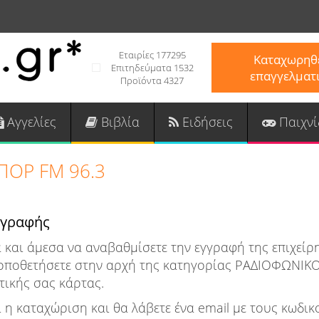
Εταιρίες 177295
Καταχωρηθε
Επιτηδεύματα 1532
επαγγελματ
Προϊόντα 4327
Αγγελίες
Βιβλία
Ειδήσεις
Παιχνί
ΠΟΡ FM 96.3
γγραφής
 και άμεσα να αναβαθμίσετε την εγγραφή της επιχεί
 τοποθετήσετε στην αρχή της κατηγορίας ΡΑΔΙΟΦΩΝΙΚ
τικής σας κάρτας.
 η καταχώριση και θα λάβετε ένα email με τους κωδι