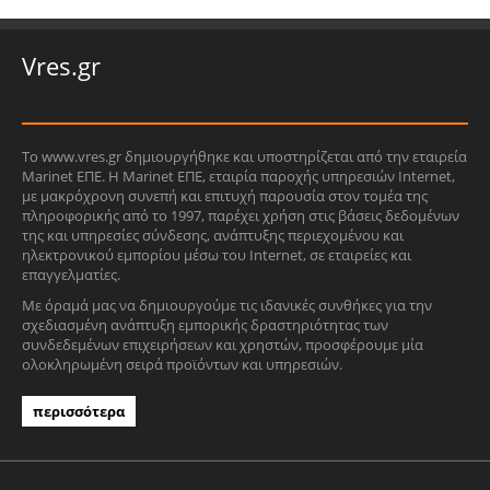
Vres.gr
Το www.vres.gr δημιουργήθηκε και υποστηρίζεται από την εταιρεία
Marinet ΕΠΕ. Η Marinet ΕΠΕ, εταιρία παροχής υπηρεσιών Internet,
με μακρόχρονη συνεπή και επιτυχή παρουσία στον τομέα της
πληροφορικής από το 1997, παρέχει χρήση στις βάσεις δεδομένων
της και υπηρεσίες σύνδεσης, ανάπτυξης περιεχομένου και
ηλεκτρονικού εμπορίου μέσω του Internet, σε εταιρείες και
επαγγελματίες.
Με όραμά μας να δημιουργούμε τις ιδανικές συνθήκες για την
σχεδιασμένη ανάπτυξη εμπορικής δραστηριότητας των
συνδεδεμένων επιχειρήσεων και χρηστών, προσφέρουμε μία
ολοκληρωμένη σειρά προϊόντων και υπηρεσιών.
περισσότερα