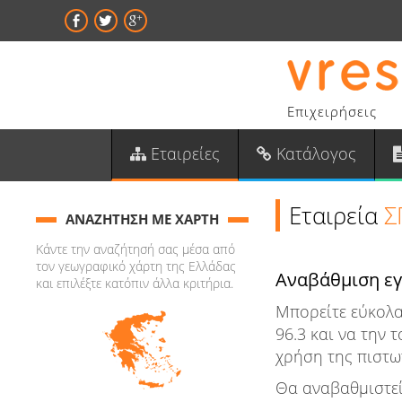
Επιχειρήσεις
Εταιρείες
Κατάλογος
Εταιρεία
Σ
ΑΝΑΖΗΤΗΣΗ ΜΕ ΧΑΡΤΗ
Κάντε την αναζήτησή σας μέσα από
τον γεωγραφικό χάρτη της Ελλάδας
Αναβάθμιση ε
και επιλέξτε κατόπιν άλλα κριτήρια.
Μπορείτε εύκολα
96.3 και να την
χρήση της πιστω
Θα αναβαθμιστεί