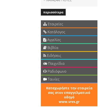
περισσότερα
Εταιρείες
Κατάλογος
Αγγελίες
Βιβλία
Ειδήσεις
Παιχνίδια
Ραδιόφωνο
Ταινίες
Καταχωρήστε την εταιρεία
σας στον επαγγελματικό
οδηγό
www.vres.gr