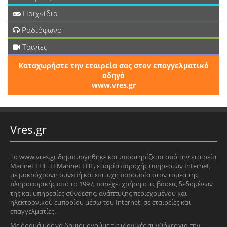
Παιχνίδια
Ραδιόφωνο
Ταινίες
Καταχωρήστε την εταιρεία σας στον επαγγελματικό
οδηγό
www.vres.gr
Vres.gr
Το www.vres.gr δημιουργήθηκε και υποστηρίζεται από την εταιρεία
Marinet ΕΠΕ. Η Marinet ΕΠΕ, εταιρία παροχής υπηρεσιών Internet,
με μακρόχρονη συνεπή και επιτυχή παρουσία στον τομέα της
πληροφορικής από το 1997, παρέχει χρήση στις βάσεις δεδομένων
της και υπηρεσίες σύνδεσης, ανάπτυξης περιεχομένου και
ηλεκτρονικού εμπορίου μέσω του Internet, σε εταιρείες και
επαγγελματίες.
Με όραμά μας να δημιουργούμε τις ιδανικές συνθήκες για την