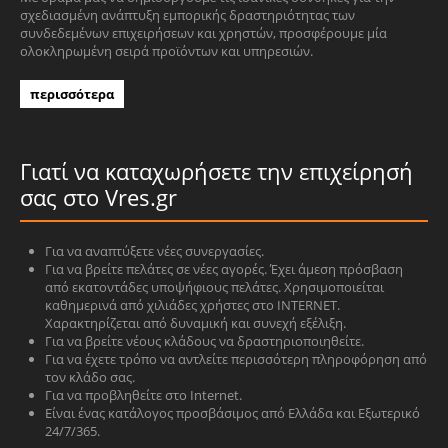
σχεδιασμένη ανάπτυξη εμπορικής δραστηριότητας των
συνδεδεμένων επιχειρήσεων και χρηστών, προσφέρουμε μία
ολοκληρωμένη σειρά προϊόντων και υπηρεσιών.
περισσότερα
Γιατί να καταχωρήσετε την επιχείρησή
σας στο Vres.gr
Για να αναπτύξετε νέες συνεργασίες.
Για να βρείτε πελάτες σε νέες αγορές. Έχει άμεση πρόσβαση
από εκατοντάδες υποψήφιους πελάτες. Χρησιμοποιείται
καθημερινά από χιλιάδες χρήστες στο INTERNET.
Χαρακτηρίζεται από δυναμική και συνεχή εξέλιξη.
Για να βρείτε νέους κλάδους να δραστηριοποιηθείτε.
Για να έχετε τρόπο να αντλείτε περισσότερη πληροφόρηση από
τον κλάδο σας.
Για να προβληθείτε στο Internet.
Είναι ένας κατάλογος προσβάσιμος από Ελλάδα και Εξωτερικό
24/7/365.