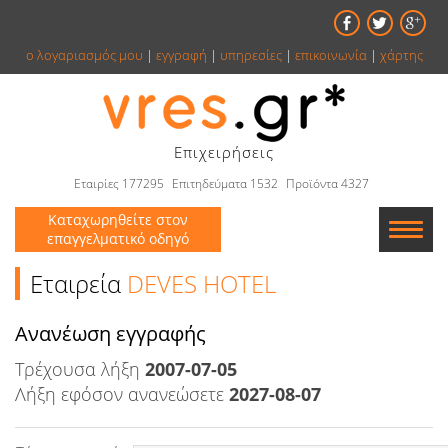
ο λογαριασμός μου
|
εγγραφή
|
υπηρεσίες
|
επικοινωνία
|
χάρτης
Επιχειρήσεις
Εταιρίες 177295
Επιτηδεύματα 1532
Προϊόντα 4327
Καταχωρηθείτε στον
επαγγελματικό οδηγό
Εταιρείες
Εταιρεία
DEVES HOTEL
Κατάλογος
Aνανέωση εγγραφής
Τρέχουσα λήξη
Αγγελίες
2007-07-05
Λήξη εφόσον ανανεώσετε
2027-08-07
Βιβλία