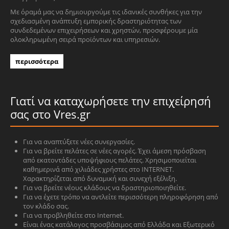
Με όραμά μας να δημιουργούμε τις ιδανικές συνθήκες για την
σχεδιασμένη ανάπτυξη εμπορικής δραστηριότητας των
συνδεδεμένων επιχειρήσεων και χρηστών, προσφέρουμε μία
ολοκληρωμένη σειρά προϊόντων και υπηρεσιών.
περισσότερα
Γιατί να καταχωρήσετε την επιχείρησή
σας στο Vres.gr
Για να αναπτύξετε νέες συνεργασίες.
Για να βρείτε πελάτες σε νέες αγορές. Έχει άμεση πρόσβαση
από εκατοντάδες υποψήφιους πελάτες. Χρησιμοποιείται
καθημερινά από χιλιάδες χρήστες στο INTERNET.
Χαρακτηρίζεται από δυναμική και συνεχή εξέλιξη.
Για να βρείτε νέους κλάδους να δραστηριοποιηθείτε.
Για να έχετε τρόπο να αντλείτε περισσότερη πληροφόρηση από
τον κλάδο σας.
Για να προβληθείτε στο Internet.
Είναι ένας κατάλογος προσβάσιμος από Ελλάδα και Εξωτερικό