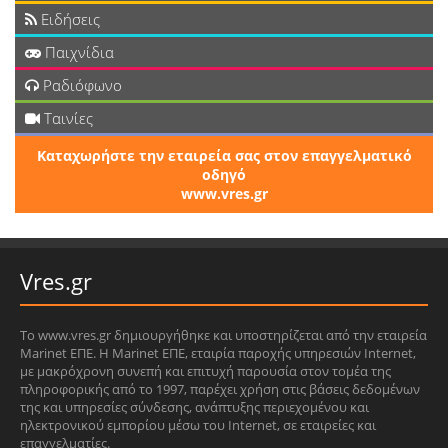
Ειδήσεις
Παιχνίδια
Ραδιόφωνο
Ταινίες
Καταχωρήστε την εταιρεία σας στον επαγγελματικό
οδηγό
www.vres.gr
Vres.gr
Το www.vres.gr δημιουργήθηκε και υποστηρίζεται από την εταιρεία
Marinet ΕΠΕ. Η Marinet ΕΠΕ, εταιρία παροχής υπηρεσιών Internet,
με μακρόχρονη συνεπή και επιτυχή παρουσία στον τομέα της
πληροφορικής από το 1997, παρέχει χρήση στις βάσεις δεδομένων
της και υπηρεσίες σύνδεσης, ανάπτυξης περιεχομένου και
ηλεκτρονικού εμπορίου μέσω του Internet, σε εταιρείες και
επαγγελματίες.