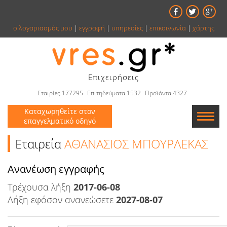
ο λογαριασμός μου
|
εγγραφή
|
υπηρεσίες
|
επικοινωνία
|
χάρτης
Επιχειρήσεις
Εταιρίες 177295
Επιτηδεύματα 1532
Προϊόντα 4327
Καταχωρηθείτε στον
επαγγελματικό οδηγό
Εταιρείες
Εταιρεία
ΑΘΑΝΑΣΙΟΣ ΜΠΟΥΡΛΕΚΑΣ
Κατάλογος
Aνανέωση εγγραφής
Τρέχουσα λήξη
Αγγελίες
2017-06-08
Λήξη εφόσον ανανεώσετε
2027-08-07
Βιβλία