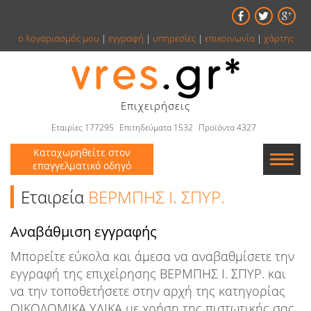
ο λογαριασμός μου
|
εγγραφή
|
υπηρεσίες
|
επικοινωνία
|
χάρτης
Επιχειρήσεις
Εταιρίες 177295
Επιτηδεύματα 1532
Προϊόντα 4327
Καταχωρηθείτε στον
επαγγελματικό οδηγό
Εταιρείες
Εταιρεία
ΒΕΡΜΠΗΣ Ι. ΣΠΥΡ.
Κατάλογος
Αναβάθμιση εγγραφής
Μπορείτε εύκολα και άμεσα να αναβαθμίσετε την
Αγγελίες
εγγραφή της επιχείρησης ΒΕΡΜΠΗΣ Ι. ΣΠΥΡ. και
Βιβλία
να την τοποθετήσετε στην αρχή της κατηγορίας
ΟΙΚΟΔΟΜΙΚΑ ΥΛΙΚΑ με χρήση της πιστωτικής σας