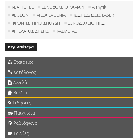
REA HOTEL
ΞΕΝΟΔΟΧΕΙΟ ΚΑΜΑΡΙ
Armyriki
AEGEON
VILLA EVGENIA
ΙΣΩΠΕΔΩΣΕΙΣ LASER
ΦΡΟΝΤΙΣΤΗΡΙΟ ΣΠΟΥΔΗ
ΞΕΝΟΔΟΧΕΙΟ ΗΡΩ
ΑΓΓΕΛΑΤΟΣ ΖΗΣΗΣ
KALMETAL
περισσότερα
Εταιρείες
Κατάλογος
Αγγελίες
Βιβλία
Ειδήσεις
Παιχνίδια
Ραδιόφωνο
Ταινίες