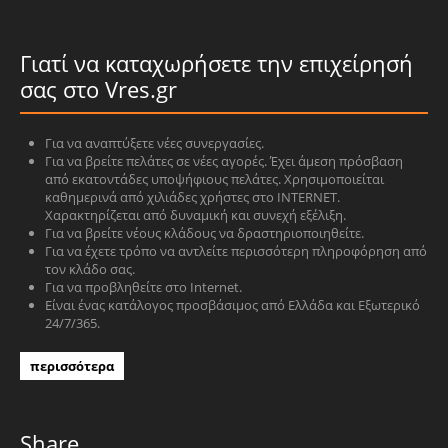
Γιατί να καταχωρήσετε την επιχείρησή
σας στο Vres.gr
Για να αναπτύξετε νέες συνεργασίες.
Για να βρείτε πελάτες σε νέες αγορές. Έχει άμεση πρόσβαση
από εκατοντάδες υποψήφιους πελάτες. Χρησιμοποιείται
καθημερινά από χιλιάδες χρήστες στο INTERNET.
Χαρακτηρίζεται από δυναμική και συνεχή εξέλιξη.
Για να βρείτε νέους κλάδους να δραστηριοποιηθείτε.
Για να έχετε τρόπο να αντλείτε περισσότερη πληροφόρηση από
τον κλάδο σας.
Για να προβληθείτε στο Internet.
Είναι ένας κατάλογος προσβάσιμος από Ελλάδα και Εξωτερικό
24/7/365.
περισσότερα
Share