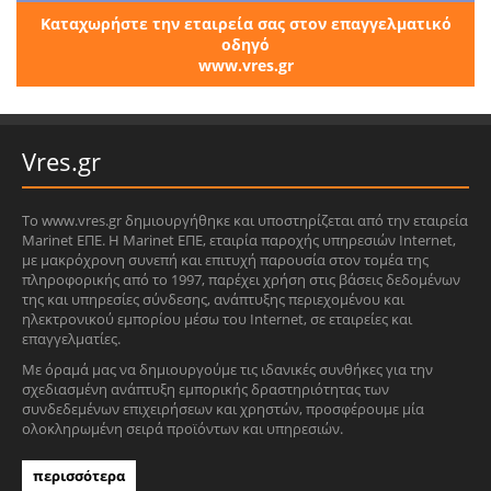
Καταχωρήστε την εταιρεία σας στον επαγγελματικό
οδηγό
www.vres.gr
Vres.gr
Το www.vres.gr δημιουργήθηκε και υποστηρίζεται από την εταιρεία
Marinet ΕΠΕ. Η Marinet ΕΠΕ, εταιρία παροχής υπηρεσιών Internet,
με μακρόχρονη συνεπή και επιτυχή παρουσία στον τομέα της
πληροφορικής από το 1997, παρέχει χρήση στις βάσεις δεδομένων
της και υπηρεσίες σύνδεσης, ανάπτυξης περιεχομένου και
ηλεκτρονικού εμπορίου μέσω του Internet, σε εταιρείες και
επαγγελματίες.
Με όραμά μας να δημιουργούμε τις ιδανικές συνθήκες για την
σχεδιασμένη ανάπτυξη εμπορικής δραστηριότητας των
συνδεδεμένων επιχειρήσεων και χρηστών, προσφέρουμε μία
ολοκληρωμένη σειρά προϊόντων και υπηρεσιών.
περισσότερα