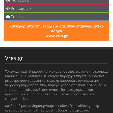
Παιχνίδια
Ραδιόφωνο
Ταινίες
Καταχωρήστε την εταιρεία σας στον επαγγελματικό
οδηγό
www.vres.gr
Vres.gr
Το www.vres.gr δημιουργήθηκε και υποστηρίζεται από την εταιρεία
Marinet ΕΠΕ. Η Marinet ΕΠΕ, εταιρία παροχής υπηρεσιών Internet,
με μακρόχρονη συνεπή και επιτυχή παρουσία στον τομέα της
πληροφορικής από το 1997, παρέχει χρήση στις βάσεις δεδομένων
της και υπηρεσίες σύνδεσης, ανάπτυξης περιεχομένου και
ηλεκτρονικού εμπορίου μέσω του Internet, σε εταιρείες και
επαγγελματίες.
Με όραμά μας να δημιουργούμε τις ιδανικές συνθήκες για την
σχεδιασμένη ανάπτυξη εμπορικής δραστηριότητας των