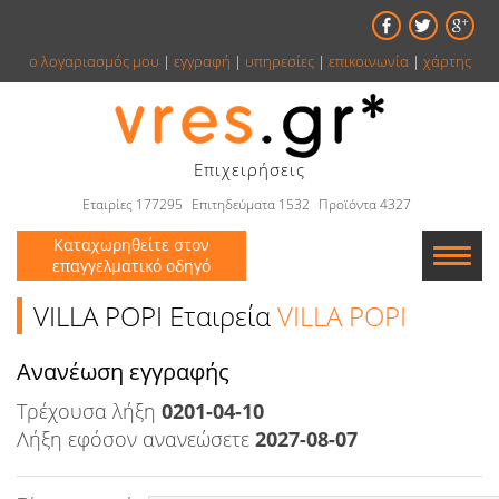
ο λογαριασμός μου
|
εγγραφή
|
υπηρεσίες
|
επικοινωνία
|
χάρτης
Επιχειρήσεις
Εταιρίες 177295
Επιτηδεύματα 1532
Προϊόντα 4327
Καταχωρηθείτε στον
επαγγελματικό οδηγό
Εταιρείες
VILLA POPI Εταιρεία
VILLA POPI
Κατάλογος
Aνανέωση εγγραφής
Τρέχουσα λήξη
Αγγελίες
0201-04-10
Λήξη εφόσον ανανεώσετε
2027-08-07
Βιβλία