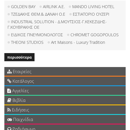
GOLDEN BAY
AIRLINK Α.Ε.
MANDO LIVING HOTEL
ΤΖΕΔΑΚΗΣ ΘΕΜ.& ΔΑΝΑΗ Ο.Ε
ΕΣΤΙΑΤΟΡΙΟ ΟΥΖΕΡΙ
INDUSTRIAL SOLUTION - Δ.ΜΟΥΤΣΙΟΣ-Γ.ΚΕΚΕΖΙΔΗΣ-
Γ.ΚΟΥΒΡΑΚΗΣ ΟΕ
ΕΙΔΙΚΟΣ ΠΝΕΥΜΟΝΟΛΟΓΟΣ
CHROMET GOGOPOULOS
THEONI STUDIOS
Art Maisons - Luxury Tradition
περισσότερα
Εταιρείες
Κατάλογος
Αγγελίες
Βιβλία
Ειδήσεις
Παιχνίδια
Ραδιόφωνο