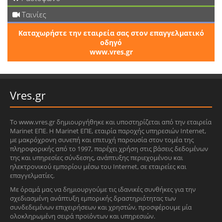
Ταινίες
Καταχωρήστε την εταιρεία σας στον επαγγελματικό
οδηγό
www.vres.gr
Vres.gr
Το www.vres.gr δημιουργήθηκε και υποστηρίζεται από την εταιρεία
Marinet ΕΠΕ. Η Marinet ΕΠΕ, εταιρία παροχής υπηρεσιών Internet,
με μακρόχρονη συνεπή και επιτυχή παρουσία στον τομέα της
πληροφορικής από το 1997, παρέχει χρήση στις βάσεις δεδομένων
της και υπηρεσίες σύνδεσης, ανάπτυξης περιεχομένου και
ηλεκτρονικού εμπορίου μέσω του Internet, σε εταιρείες και
επαγγελματίες.
Με όραμά μας να δημιουργούμε τις ιδανικές συνθήκες για την
σχεδιασμένη ανάπτυξη εμπορικής δραστηριότητας των
συνδεδεμένων επιχειρήσεων και χρηστών, προσφέρουμε μία
ολοκληρωμένη σειρά προϊόντων και υπηρεσιών.