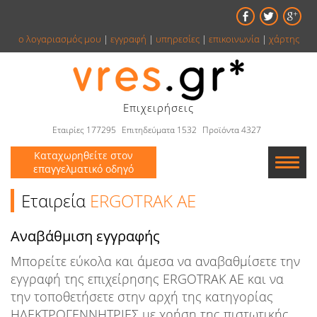
ο λογαριασμός μου
|
εγγραφή
|
υπηρεσίες
|
επικοινωνία
|
χάρτης
Επιχειρήσεις
Εταιρίες 177295
Επιτηδεύματα 1532
Προϊόντα 4327
Καταχωρηθείτε στον
επαγγελματικό οδηγό
Εταιρείες
Εταιρεία
ERGOTRAK ΑΕ
Κατάλογος
Αναβάθμιση εγγραφής
Μπορείτε εύκολα και άμεσα να αναβαθμίσετε την
Αγγελίες
εγγραφή της επιχείρησης ERGOTRAK ΑΕ και να
Βιβλία
την τοποθετήσετε στην αρχή της κατηγορίας
ΗΛΕΚΤΡΟΓΕΝΝΗΤΡΙΕΣ με χρήση της πιστωτικής