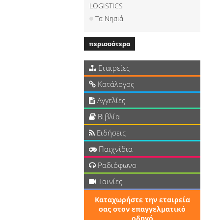
LOGISTICS
Τα Νησιά
περισσότερα
Εταιρείες
Κατάλογος
Αγγελίες
Βιβλία
Ειδήσεις
Παιχνίδια
Ραδιόφωνο
Ταινίες
Καταχωρήστε την εταιρεία
σας στον επαγγελματικό
οδηγό