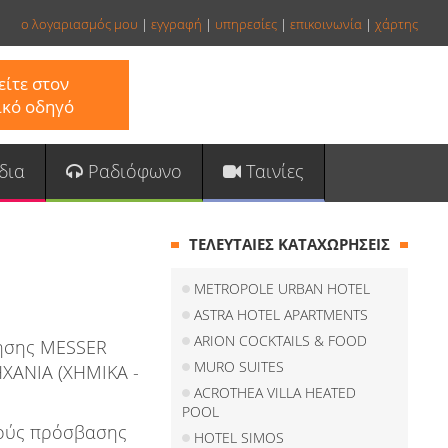
ο λογαριασμός μου
|
εγγραφή
|
υπηρεσίες
|
επικοινωνία
|
χάρτης
ίτε στον
ικό οδηγό
δια
Ραδιόφωνο
Ταινίες
ΤΕΛΕΥΤΑΙΕΣ ΚΑΤΑΧΩΡΗΣΕΙΣ
METROPOLE URBAN HOTEL
ASTRA HOTEL APARTMENTS
ARION COCKTAILS & FOOD
ρησης MESSER
MURO SUITES
ΗΧΑΝΙΑ (ΧΗΜΙΚΑ -
ACROTHEA VILLA HEATED
POOL
κούς πρόσβασης
HOTEL SIMOS