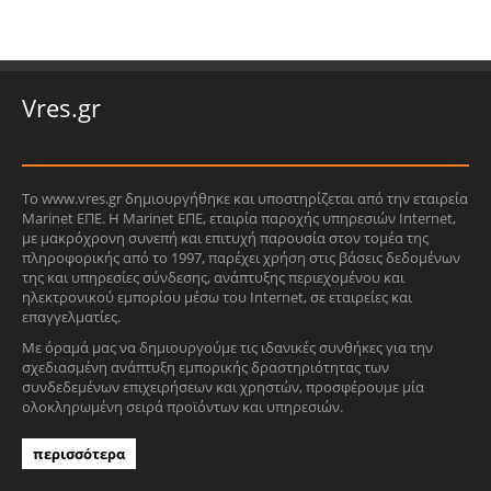
Vres.gr
Το www.vres.gr δημιουργήθηκε και υποστηρίζεται από την εταιρεία
Marinet ΕΠΕ. Η Marinet ΕΠΕ, εταιρία παροχής υπηρεσιών Internet,
με μακρόχρονη συνεπή και επιτυχή παρουσία στον τομέα της
πληροφορικής από το 1997, παρέχει χρήση στις βάσεις δεδομένων
της και υπηρεσίες σύνδεσης, ανάπτυξης περιεχομένου και
ηλεκτρονικού εμπορίου μέσω του Internet, σε εταιρείες και
επαγγελματίες.
Με όραμά μας να δημιουργούμε τις ιδανικές συνθήκες για την
σχεδιασμένη ανάπτυξη εμπορικής δραστηριότητας των
συνδεδεμένων επιχειρήσεων και χρηστών, προσφέρουμε μία
ολοκληρωμένη σειρά προϊόντων και υπηρεσιών.
περισσότερα