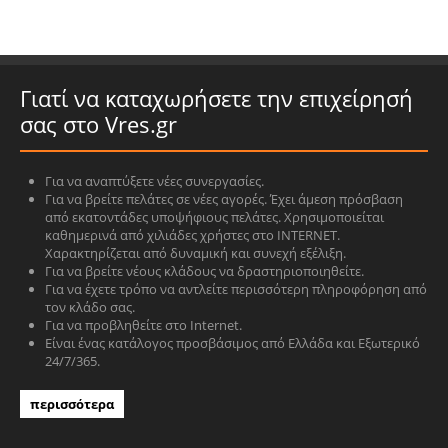
Γιατί να καταχωρήσετε την επιχείρησή
σας στο Vres.gr
Για να αναπτύξετε νέες συνεργασίες.
Για να βρείτε πελάτες σε νέες αγορές. Έχει άμεση πρόσβαση
από εκατοντάδες υποψήφιους πελάτες. Χρησιμοποιείται
καθημερινά από χιλιάδες χρήστες στο INTERNET.
Χαρακτηρίζεται από δυναμική και συνεχή εξέλιξη.
Για να βρείτε νέους κλάδους να δραστηριοποιηθείτε.
Για να έχετε τρόπο να αντλείτε περισσότερη πληροφόρηση από
τον κλάδο σας.
Για να προβληθείτε στο Internet.
Είναι ένας κατάλογος προσβάσιμος από Ελλάδα και Εξωτερικό
24/7/365.
περισσότερα