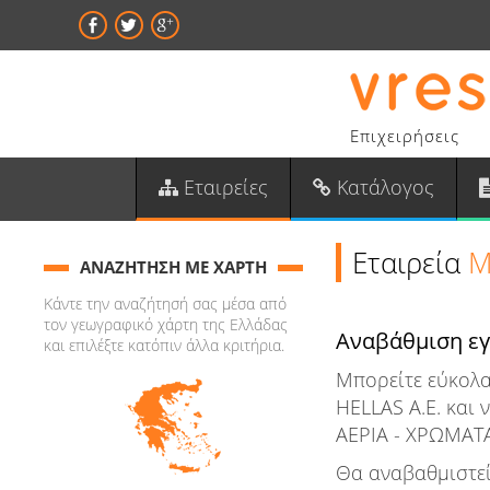
Επιχειρήσεις
Εταιρείες
Κατάλογος
Εταιρεία
M
ΑΝΑΖΗΤΗΣΗ ΜΕ ΧΑΡΤΗ
Κάντε την αναζήτησή σας μέσα από
τον γεωγραφικό χάρτη της Ελλάδας
Αναβάθμιση ε
και επιλέξτε κατόπιν άλλα κριτήρια.
Μπορείτε εύκολα
HELLAS Α.Ε. και
ΑΕΡΙΑ - ΧΡΩΜΑΤΑ
Θα αναβαθμιστεί