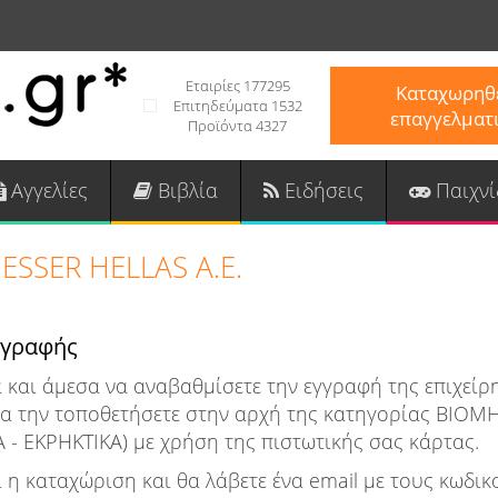
Εταιρίες 177295
Καταχωρηθε
Επιτηδεύματα 1532
επαγγελματ
Προϊόντα 4327
Αγγελίες
Βιβλία
Ειδήσεις
Παιχνί
ESSER HELLAS Α.Ε.
γγραφής
 και άμεσα να αναβαθμίσετε την εγγραφή της επιχεί
 να την τοποθετήσετε στην αρχή της κατηγορίας ΒΙΟΜ
 - ΕΚΡΗΚΤΙΚΑ) με χρήση της πιστωτικής σας κάρτας.
 η καταχώριση και θα λάβετε ένα email με τους κωδι