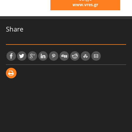
www.vres.gr
Share