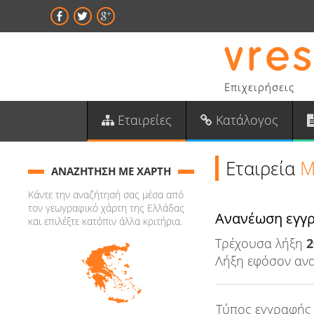
Επιχειρήσεις
Εταιρείες
Κατάλογος
Εταιρεία
Μ
ΑΝΑΖΗΤΗΣΗ ΜΕ ΧΑΡΤΗ
Κάντε την αναζήτησή σας μέσα από
τον γεωγραφικό χάρτη της Ελλάδας
Aνανέωση εγγ
και επιλέξτε κατόπιν άλλα κριτήρια.
Τρέχουσα λήξη
2
Λήξη εφόσον αν
Τύπος εγγραφής