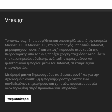
Vres.gr
Το www.vres.gr δημιουργήθηκε και υποστηρίζεται από την εταιρεία
Marinet ΕΠΕ. Η Marinet ΕΠΕ, εταιρία παροχής υπηρεσιών Internet,
με μακρόχρονη συνεπή και επιτυχή παρουσία στον τομέα της
πληροφορικής από το 1997, παρέχει χρήση στις βάσεις δεδομένων
της και υπηρεσίες σύνδεσης, ανάπτυξης περιεχομένου και
ηλεκτρονικού εμπορίου μέσω του Internet, σε εταιρείες και
επαγγελματίες.
Με όραμά μας να δημιουργούμε τις ιδανικές συνθήκες για την
σχεδιασμένη ανάπτυξη εμπορικής δραστηριότητας των
συνδεδεμένων επιχειρήσεων και χρηστών, προσφέρουμε μία
ολοκληρωμένη σειρά προϊόντων και υπηρεσιών.
περισσότερα