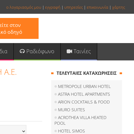
ο λογαριασμός μου
|
εγγραφή
|
υπηρεσίες
|
επικοινωνία
|
χάρτης
ίτε στον
ικό οδηγό
δια
Ραδιόφωνο
Ταινίες
A.E.
ΤΕΛΕΥΤΑΙΕΣ ΚΑΤΑΧΩΡΗΣΕΙΣ
METROPOLE URBAN HOTEL
ASTRA HOTEL APARTMENTS
ARION COCKTAILS & FOOD
MURO SUITES
ACROTHEA VILLA HEATED
POOL
HOTEL SIMOS