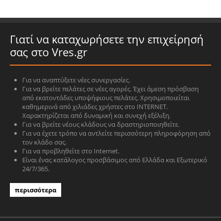
Γιατί να καταχωρήσετε την επιχείρησή
σας στο Vres.gr
Για να αναπτύξετε νέες συνεργασίες.
Για να βρείτε πελάτες σε νέες αγορές. Έχει άμεση πρόσβαση
από εκατοντάδες υποψήφιους πελάτες. Χρησιμοποιείται
καθημερινά από χιλιάδες χρήστες στο INTERNET.
Χαρακτηρίζεται από δυναμική και συνεχή εξέλιξη.
Για να βρείτε νέους κλάδους να δραστηριοποιηθείτε.
Για να έχετε τρόπο να αντλείτε περισσότερη πληροφόρηση από
τον κλάδο σας.
Για να προβληθείτε στο Internet.
Είναι ένας κατάλογος προσβάσιμος από Ελλάδα και Εξωτερικό
24/7/365.
περισσότερα