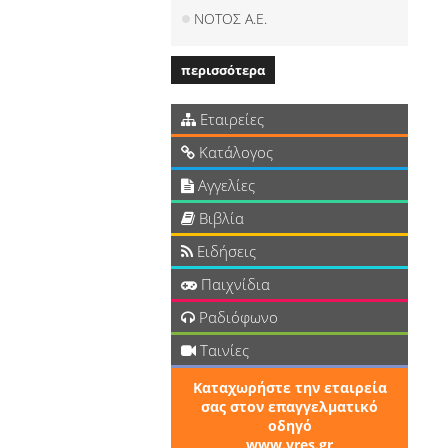
ΝΟΤΟΣ Α.Ε.
περισσότερα
Εταιρείες
Κατάλογος
Αγγελίες
Βιβλία
Ειδήσεις
Παιχνίδια
Ραδιόφωνο
Ταινίες
Καταχωρήστε την εταιρεία
σας στον επαγγελματικό
οδηγό
www.vres.gr