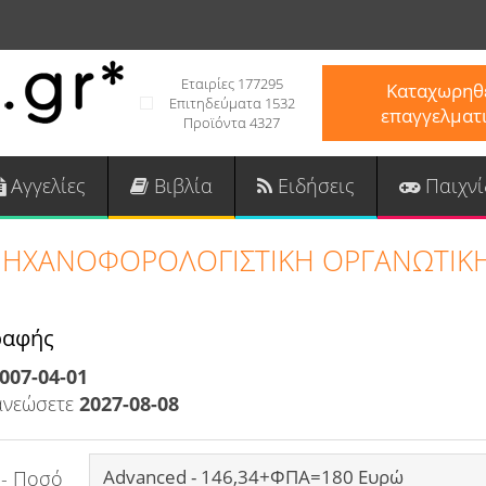
Εταιρίες 177295
Καταχωρηθε
Επιτηδεύματα 1532
επαγγελματ
Προϊόντα 4327
Αγγελίες
Βιβλία
Ειδήσεις
Παιχνί
ΗΧΑΝΟΦΟΡΟΛΟΓΙΣΤΙΚΗ ΟΡΓΑΝΩΤΙΚΗ 
ραφής
007-04-01
ανεώσετε
2027-08-08
 - Ποσό