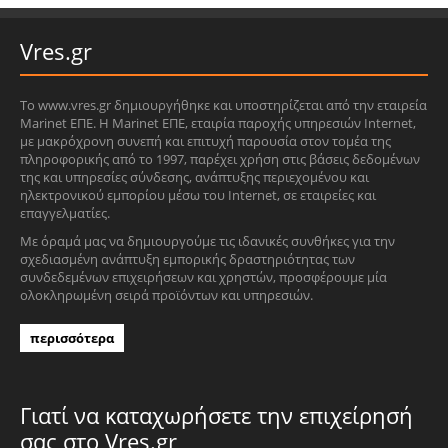
Vres.gr
Το www.vres.gr δημιουργήθηκε και υποστηρίζεται από την εταιρεία
Marinet ΕΠΕ. Η Marinet ΕΠΕ, εταιρία παροχής υπηρεσιών Internet,
με μακρόχρονη συνεπή και επιτυχή παρουσία στον τομέα της
πληροφορικής από το 1997, παρέχει χρήση στις βάσεις δεδομένων
της και υπηρεσίες σύνδεσης, ανάπτυξης περιεχομένου και
ηλεκτρονικού εμπορίου μέσω του Internet, σε εταιρείες και
επαγγελματίες.
Με όραμά μας να δημιουργούμε τις ιδανικές συνθήκες για την
σχεδιασμένη ανάπτυξη εμπορικής δραστηριότητας των
συνδεδεμένων επιχειρήσεων και χρηστών, προσφέρουμε μία
ολοκληρωμένη σειρά προϊόντων και υπηρεσιών.
περισσότερα
Γιατί να καταχωρήσετε την επιχείρησή
σας στο Vres.gr