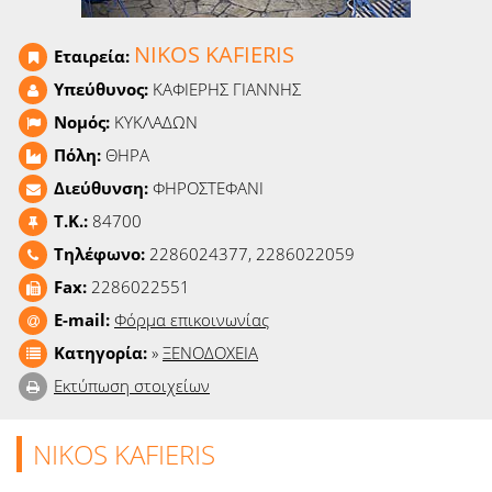
Ειδήσεις
NIKOS KAFIERIS
Εταιρεία:
Παιχνίδια
Υπεύθυνος:
ΚΑΦΙΕΡΗΣ ΓΙΑΝΝΗΣ
Ραδιόφωνο
Νομός:
ΚΥΚΛΑΔΩΝ
Πόλη:
ΘΗΡΑ
Ταινίες
Διεύθυνση:
ΦΗΡΟΣΤΕΦΑΝΙ
T.K.:
84700
Τηλέφωνο:
2286024377, 2286022059
Fax:
2286022551
E-mail:
Φόρμα επικοινωνίας
Κατηγορία:
»
ΞΕΝΟΔΟΧΕΙΑ
Εκτύπωση στοιχείων
NIKOS KAFIERIS