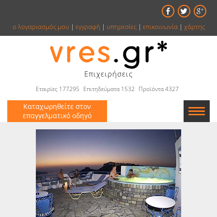
ο λογαριασμός μου
|
εγγραφή
|
υπηρεσίες
|
επικοινωνία
|
χάρτης
Επιχειρήσεις
Εταιρίες 177295
Επιτηδεύματα 1532
Προϊόντα 4327
Καταχωρηθείτε στον
επαγγελματικό οδηγό
Εταιρείες
Κατάλογος
Αγγελίες
Βιβλία