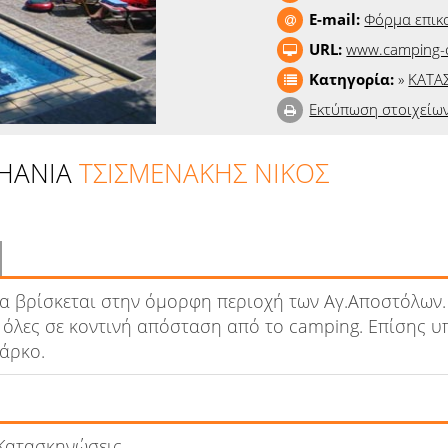
E-mail:
Φόρμα επικ
URL:
www.camping-c
Κατηγορία:
»
ΚΑΤΑ
Εκτύπωση στοιχείω
HANIA
ΤΣΙΣΜΕΝΑΚΗΣ ΝΙΚΟΣ
α βρίσκεται στην όμορφη περιοχή των Αγ.Αποστόλων.
, όλες σε κοντινή απόσταση από το camping. Επίσης υ
άρκο.
Κατασκηνώσεις