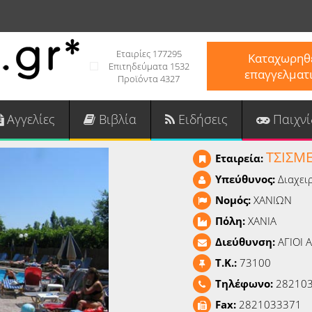
Εταιρίες 177295
Καταχωρηθε
Επιτηδεύματα 1532
επαγγελματ
Προϊόντα 4327
Αγγελίες
Βιβλία
Ειδήσεις
Παιχνί
ΤΣΙΣΜ
Εταιρεία:
Υπεύθυνος:
Διαχει
Νομός:
ΧΑΝΙΩΝ
Πόλη:
ΧΑΝΙΑ
Διεύθυνση:
ΑΓΙΟΙ 
T.K.:
73100
Τηλέφωνο:
282103
Fax:
2821033371