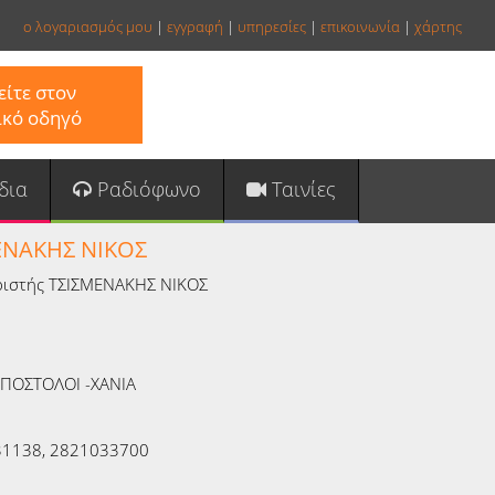
ο λογαριασμός μου
|
εγγραφή
|
υπηρεσίες
|
επικοινωνία
|
χάρτης
ίτε στον
ικό οδηγό
δια
Ραδιόφωνο
Ταινίες
ΕΝΑΚΗΣ ΝΙΚΟΣ
ριστής ΤΣΙΣΜΕΝΑΚΗΣ ΝΙΚΟΣ
ΑΠΟΣΤΟΛΟΙ -ΧΑΝΙΑ
1138, 2821033700