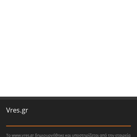
Vres.gr
Το www.vres.gr δημιουργήθηκε και υποστηρίζεται από την εταιρεία