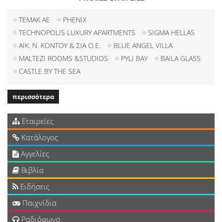
ΤΕΜΑΚ AE
PHENIX
TECHNOPOLIS LUXURY APARTMENTS
SIGMA HELLAS
ΑΙΚ. Ν. ΚΟΝΤΟΥ & ΣΙΑ Ο.Ε.
BLUE ANGEL VILLA
MALTEZI ROOMS &STUDIOS
PYLI BAY
BAILA GLASS
CASTLE BY THE SEA
περισσότερα
Εταιρείες
Κατάλογος
Αγγελίες
Βιβλία
Ειδήσεις
Παιχνίδια
Ραδιόφωνο