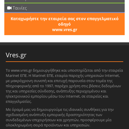
Ταινίες
Καταχωρήστε την εταιρεία σας στον επαγγελματικό
οδηγό
www.vres.gr
Vres.gr
Το www.vres.gr δημιουργήθηκε και υποστηρίζεται από την εταιρεία
Marinet ΕΠΕ. Η Marinet ΕΠΕ, εταιρία παροχής υπηρεσιών Internet,
με μακρόχρονη συνεπή και επιτυχή παρουσία στον τομέα της
πληροφορικής από το 1997, παρέχει χρήση στις βάσεις δεδομένων
της και υπηρεσίες σύνδεσης, ανάπτυξης περιεχομένου και
ηλεκτρονικού εμπορίου μέσω του Internet, σε εταιρείες και
επαγγελματίες.
Με όραμά μας να δημιουργούμε τις ιδανικές συνθήκες για την
σχεδιασμένη ανάπτυξη εμπορικής δραστηριότητας των
συνδεδεμένων επιχειρήσεων και χρηστών, προσφέρουμε μία
ολοκληρωμένη σειρά προϊόντων και υπηρεσιών.