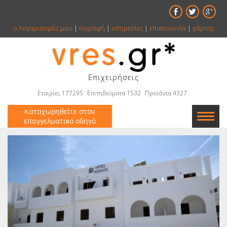
ο λογαριασμός μου
|
εγγραφή
|
υπηρεσίες
|
επικοινωνία
|
χάρτης
Επιχειρήσεις
Εταιρίες 177295
Επιτηδεύματα 1532
Προϊόντα 4327
Καταχωρηθείτε στον
επαγγελματικό οδηγό
Εταιρείες
Κατάλογος
Αγγελίες
Βιβλία