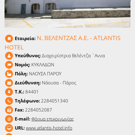
Ειδήσεις
Παιχνίδια
Ραδιόφωνο
Ν. ΒΕΛΕΝΤΖΑΣ Α.Ε. - ATLANTIS
Εταιρεία:
HOTEL
Ταινίες
Υπεύθυνος:
Διαχειρίστρια Βελέντζα ΄Αννα
Νομός:
ΚΥΚΛΑΔΩΝ
Πόλη:
ΝΑΟΥΣΑ ΠΑΡΟΥ
Διεύθυνση:
Νάουσα - Πάρος
T.K.:
84401
Τηλέφωνο:
2284051340
Fax:
2284052087
E-mail:
Φόρμα επικοινωνίας
URL:
www.atlantis-hotel.info