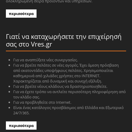
ολοκληρωμένη σειρά προϊόντων και υπηρεσιών.
περισσότερα
Γιατί να καταχωρήσετε την επιχείρησή
σας στο Vres.gr
Για να αναπτύξετε νέες συνεργασίες.
Για να βρείτε πελάτες σε νέες αγορές. Έχει άμεση πρόσβαση
από εκατοντάδες υποψήφιους πελάτες. Χρησιμοποιείται
καθημερινά από χιλιάδες χρήστες στο INTERNET.
Χαρακτηρίζεται από δυναμική και συνεχή εξέλιξη.
Για να βρείτε νέους κλάδους να δραστηριοποιηθείτε.
Για να έχετε τρόπο να αντλείτε περισσότερη πληροφόρηση από
τον κλάδο σας.
Για να προβληθείτε στο Internet.
Είναι ένας κατάλογος προσβάσιμος από Ελλάδα και Εξωτερικό
24/7/365.
περισσότερα