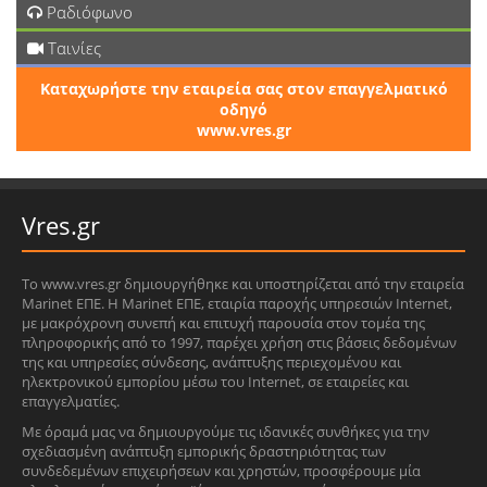
Ραδιόφωνο
Ταινίες
Καταχωρήστε την εταιρεία σας στον επαγγελματικό
οδηγό
www.vres.gr
Vres.gr
Το www.vres.gr δημιουργήθηκε και υποστηρίζεται από την εταιρεία
Marinet ΕΠΕ. Η Marinet ΕΠΕ, εταιρία παροχής υπηρεσιών Internet,
με μακρόχρονη συνεπή και επιτυχή παρουσία στον τομέα της
πληροφορικής από το 1997, παρέχει χρήση στις βάσεις δεδομένων
της και υπηρεσίες σύνδεσης, ανάπτυξης περιεχομένου και
ηλεκτρονικού εμπορίου μέσω του Internet, σε εταιρείες και
επαγγελματίες.
Με όραμά μας να δημιουργούμε τις ιδανικές συνθήκες για την
σχεδιασμένη ανάπτυξη εμπορικής δραστηριότητας των
συνδεδεμένων επιχειρήσεων και χρηστών, προσφέρουμε μία