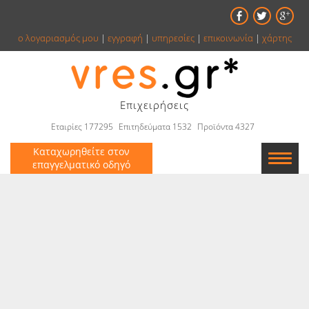
ο λογαριασμός μου
|
εγγραφή
|
υπηρεσίες
|
επικοινωνία
|
χάρτης
Επιχειρήσεις
Εταιρίες 177295
Επιτηδεύματα 1532
Προϊόντα 4327
Καταχωρηθείτε στον
επαγγελματικό οδηγό
Εταιρείες
Κατάλογος
Αγγελίες
Βιβλία