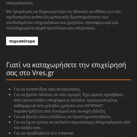
επαγγελματίες.
Με όραμά μας να δημιουργούμε τις ιδανικές συνθήκες για την
σχεδιασμένη ανάπτυξη εμπορικής δραστηριότητας των
συνδεδεμένων επιχειρήσεων και χρηστών, προσφέρουμε μία
ολοκληρωμένη σειρά προϊόντων και υπηρεσιών.
περισσότερα
Γιατί να καταχωρήσετε την επιχείρησή
σας στο Vres.gr
Για να αναπτύξετε νέες συνεργασίες.
Για να βρείτε πελάτες σε νέες αγορές. Έχει άμεση πρόσβαση
από εκατοντάδες υποψήφιους πελάτες. Χρησιμοποιείται
καθημερινά από χιλιάδες χρήστες στο INTERNET.
Χαρακτηρίζεται από δυναμική και συνεχή εξέλιξη.
Για να βρείτε νέους κλάδους να δραστηριοποιηθείτε.
Για να έχετε τρόπο να αντλείτε περισσότερη πληροφόρηση από
τον κλάδο σας.
Για να προβληθείτε στο Internet.