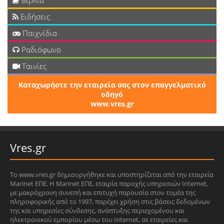
Βιβλία
Ειδήσεις
Παιχνίδια
Ραδιόφωνο
Ταινίες
Καταχωρήστε την εταιρεία σας στον επαγγελματικό
οδηγό
www.vres.gr
Vres.gr
Το www.vres.gr δημιουργήθηκε και υποστηρίζεται από την εταιρεία
Marinet ΕΠΕ. Η Marinet ΕΠΕ, εταιρία παροχής υπηρεσιών Internet,
με μακρόχρονη συνεπή και επιτυχή παρουσία στον τομέα της
πληροφορικής από το 1997, παρέχει χρήση στις βάσεις δεδομένων
της και υπηρεσίες σύνδεσης, ανάπτυξης περιεχομένου και
ηλεκτρονικού εμπορίου μέσω του Internet, σε εταιρείες και