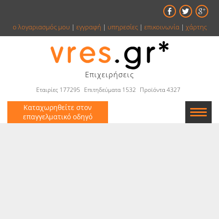
ο λογαριασμός μου
|
εγγραφή
|
υπηρεσίες
|
επικοινωνία
|
χάρτης
Επιχειρήσεις
Εταιρίες 177295
Επιτηδεύματα 1532
Προϊόντα 4327
Καταχωρηθείτε στον
επαγγελματικό οδηγό
Εταιρείες
Κατάλογος
Αγγελίες
Βιβλία