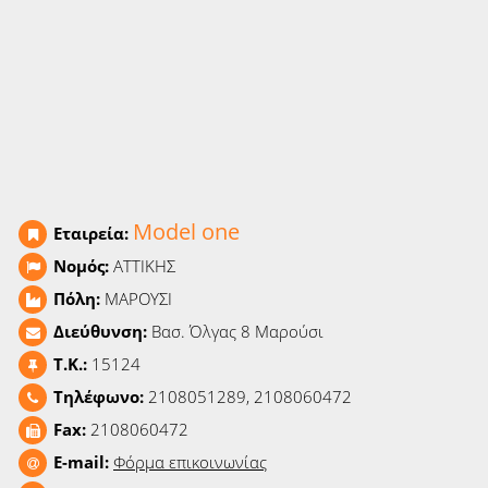
Ειδήσεις
Παιχνίδια
Ραδιόφωνο
Ταινίες
Model one
Εταιρεία:
Νομός:
ΑΤΤΙΚΗΣ
Πόλη:
ΜΑΡΟΥΣΙ
Διεύθυνση:
Βασ. Όλγας 8 Μαρούσι
T.K.:
15124
Τηλέφωνο:
2108051289, 2108060472
Fax:
2108060472
E-mail:
Φόρμα επικοινωνίας