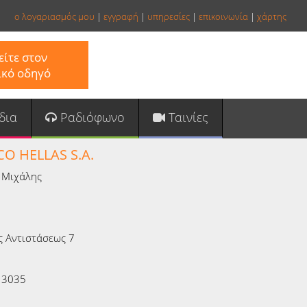
ο λογαριασμός μου
|
εγγραφή
|
υπηρεσίες
|
επικοινωνία
|
χάρτης
ίτε στον
ικό οδηγό
δια
Ραδιόφωνο
Ταινίες
O HELLAS S.A.
 Μιχάλης
ς Αντιστάσεως 7
13035