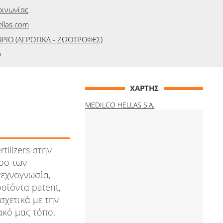
οινωνίας
llas.com
ΡΙΟ (ΑΓΡΟΤΙΚΑ - ΖΩΟΤΡΟΦΕΣ)
ν
ΧΑΡΤΗΣ
MEDILCO HELLAS S.A.
tilizers στην
ώρο των
τεχνογνωσία,
οϊόντα patent,
σχετικά με την
ακό μας τόπο.