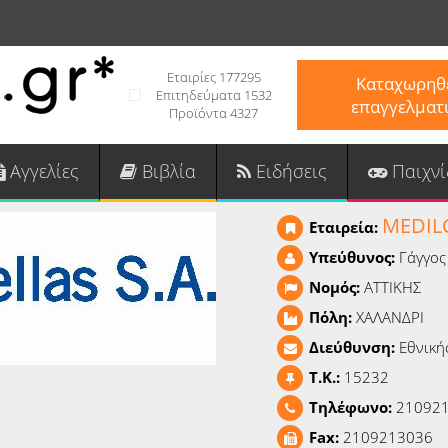
Εταιρίες 177295
Καταχωρηθε
Επιτηδεύματα 1532
επαγγελματ
Προϊόντα 4327
Αγγελίες
Βιβλία
Ειδήσεις
Παιχνί
MEDILC
Εταιρεία:
Υπεύθυνος:
Γάγγος
Νομός:
ΑΤΤΙΚΗΣ
Πόλη:
ΧΑΛΑΝΔΡΙ
Διεύθυνση:
Εθνική
T.K.:
15232
Τηλέφωνο:
21092
Fax:
2109213036