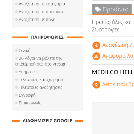
Αναζήτηση με κατηγορία
Προϊόντα
Αναζήτηση με προιόντα
Αναζήτηση με πόλη
Πρώτες ύλες και
Ζωοτροφές
ΠΛΗΡΟΦΟΡΙΕΣ
Aνανέωση /
Γενικά
Αναφορά λά
20 Λόγοι να βάλετε την
επιχείρησή σας στο Vres.gr
MEDILCO HELL
Υπηρεσίες
Τελευταίες καταχωρήσεις
Δείτε που β
Τελευταίες αναζητήσεις
Εγγραφή
Επικοινωνία
ΔΙΑΦΗΜΙΣΕΙΣ GOOGLE