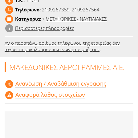
T.K.:
11741
Ειδήσεις
Τηλέφωνο:
2109267359, 2109267564
Κατηγορία:
»
ΜΕΤΑΦΟΡΙΚΕΣ - ΝΑΥΤΙΛΙΑΚΕΣ
Παιχνίδια
Περισσότερες πληροφορίες
Ραδιόφωνο
Αν ο παραπάνω αριθμός τηλεφώνου της εταιρείας δεν
Ταινίες
ισχύει παρακαλούμε επικοινωνήστε μαζί μας
.
ΜΑΚΕΔΟΝΙΚΕΣ ΑΕΡΟΓΡΑΜΜΕΣ Α.Ε.
Aνανέωση / Αναβάθμιση εγγραφής
Αναφορά λάθος στοιχείων