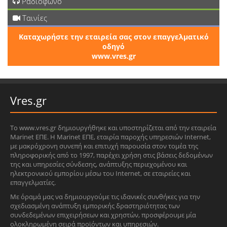
Ραδιόφωνο
Ταινίες
Καταχωρήστε την εταιρεία σας στον επαγγελματικό
οδηγό
www.vres.gr
Vres.gr
Το www.vres.gr δημιουργήθηκε και υποστηρίζεται από την εταιρεία
Marinet ΕΠΕ. Η Marinet ΕΠΕ, εταιρία παροχής υπηρεσιών Internet,
με μακρόχρονη συνεπή και επιτυχή παρουσία στον τομέα της
πληροφορικής από το 1997, παρέχει χρήση στις βάσεις δεδομένων
της και υπηρεσίες σύνδεσης, ανάπτυξης περιεχομένου και
ηλεκτρονικού εμπορίου μέσω του Internet, σε εταιρείες και
επαγγελματίες.
Με όραμά μας να δημιουργούμε τις ιδανικές συνθήκες για την
σχεδιασμένη ανάπτυξη εμπορικής δραστηριότητας των
συνδεδεμένων επιχειρήσεων και χρηστών, προσφέρουμε μία
ολοκληρωμένη σειρά προϊόντων και υπηρεσιών.