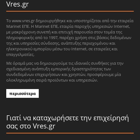
Vres.gr
Το www.vres.gr δημιουργήθηκε και υποστηρίζεται από την εταιρεία
Marinet ΕΠΕ. Η Marinet ΕΠΕ, εταιρία παροχής υπηρεσιών Internet,
με μακρόχρονη συνεπή και επιτυχή παρουσία στον τομέα της
πληροφορικής από το 1997, παρέχει χρήση στις βάσεις δεδομένων
της και υπηρεσίες σύνδεσης, ανάπτυξης περιεχομένου και
ηλεκτρονικού εμπορίου μέσω του Internet, σε εταιρείες και
επαγγελματίες.
Με όραμά μας να δημιουργούμε τις ιδανικές συνθήκες για την
σχεδιασμένη ανάπτυξη εμπορικής δραστηριότητας των
συνδεδεμένων επιχειρήσεων και χρηστών, προσφέρουμε μία
ολοκληρωμένη σειρά προϊόντων και υπηρεσιών.
περισσότερα
Γιατί να καταχωρήσετε την επιχείρησή
σας στο Vres.gr