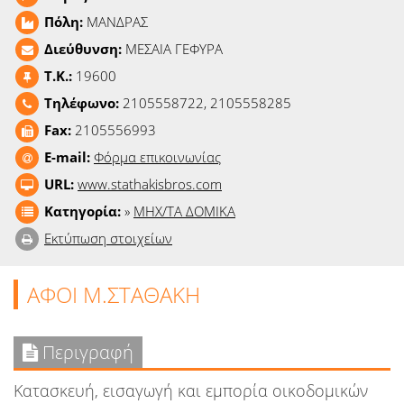
Ειδήσεις
Πόλη:
ΜΑΝΔΡΑΣ
Διεύθυνση:
ΜΕΣΑΙΑ ΓΕΦΥΡΑ
Παιχνίδια
T.K.:
19600
Ραδιόφωνο
Τηλέφωνο:
2105558722, 2105558285
Fax:
2105556993
Ταινίες
E-mail:
Φόρμα επικοινωνίας
URL:
www.stathakisbros.com
Κατηγορία:
»
ΜΗΧ/ΤΑ ΔΟΜΙΚΑ
Εκτύπωση στοιχείων
ΑΦΟΙ Μ.ΣΤΑΘΑΚΗ
Περιγραφή
Κατασκευή, εισαγωγή και εμπορία οικοδομικών