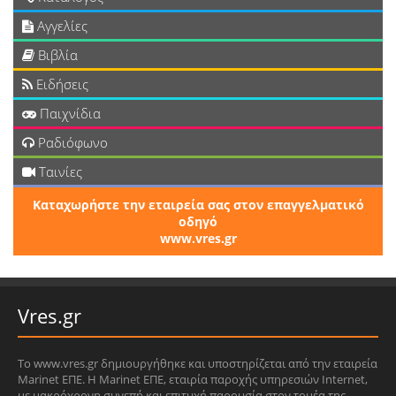
Αγγελίες
Βιβλία
Ειδήσεις
Παιχνίδια
Ραδιόφωνο
Ταινίες
Καταχωρήστε την εταιρεία σας στον επαγγελματικό
οδηγό
www.vres.gr
Vres.gr
Το www.vres.gr δημιουργήθηκε και υποστηρίζεται από την εταιρεία
Marinet ΕΠΕ. Η Marinet ΕΠΕ, εταιρία παροχής υπηρεσιών Internet,
με μακρόχρονη συνεπή και επιτυχή παρουσία στον τομέα της