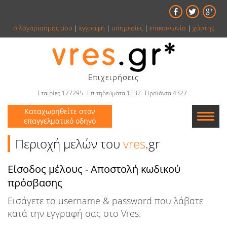
ο λογαριασμός μου
|
εγγραφή
|
υπηρεσίες
|
επικοινωνία
|
χάρτης
Επιχειρήσεις
Εταιρίες 177295
Επιτηδεύματα 1532
Προϊόντα 4327
Καταχωρηθείτε στον
επαγγελματικό οδηγό
Εταιρείες
Περιοχή μελών του
vres
.gr
Κατάλογος
Είσοδος μέλους - Αποστολή κωδικού
πρόσβασης
Αγγελίες
Εισάγετε το username & password που λάβατε
Βιβλία
κατά την εγγραφή σας στο Vres.