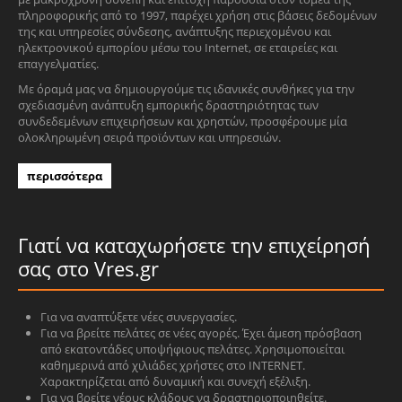
πληροφορικής από το 1997, παρέχει χρήση στις βάσεις δεδομένων
της και υπηρεσίες σύνδεσης, ανάπτυξης περιεχομένου και
ηλεκτρονικού εμπορίου μέσω του Internet, σε εταιρείες και
επαγγελματίες.
Με όραμά μας να δημιουργούμε τις ιδανικές συνθήκες για την
σχεδιασμένη ανάπτυξη εμπορικής δραστηριότητας των
συνδεδεμένων επιχειρήσεων και χρηστών, προσφέρουμε μία
ολοκληρωμένη σειρά προϊόντων και υπηρεσιών.
περισσότερα
Γιατί να καταχωρήσετε την επιχείρησή
σας στο Vres.gr
Για να αναπτύξετε νέες συνεργασίες.
Για να βρείτε πελάτες σε νέες αγορές. Έχει άμεση πρόσβαση
από εκατοντάδες υποψήφιους πελάτες. Χρησιμοποιείται
καθημερινά από χιλιάδες χρήστες στο INTERNET.
Χαρακτηρίζεται από δυναμική και συνεχή εξέλιξη.
Για να βρείτε νέους κλάδους να δραστηριοποιηθείτε.