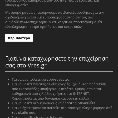
ηλεκτρονικού εμπορίου μέσω του Internet, σε εταιρείες και
επαγγελματίες.
Με όραμά μας να δημιουργούμε τις ιδανικές συνθήκες για την
σχεδιασμένη ανάπτυξη εμπορικής δραστηριότητας των
συνδεδεμένων επιχειρήσεων και χρηστών, προσφέρουμε μία
ολοκληρωμένη σειρά προϊόντων και υπηρεσιών.
περισσότερα
Γιατί να καταχωρήσετε την επιχείρησή
σας στο Vres.gr
Για να αναπτύξετε νέες συνεργασίες.
Για να βρείτε πελάτες σε νέες αγορές. Έχει άμεση πρόσβαση
από εκατοντάδες υποψήφιους πελάτες. Χρησιμοποιείται
καθημερινά από χιλιάδες χρήστες στο INTERNET.
Χαρακτηρίζεται από δυναμική και συνεχή εξέλιξη.
Για να βρείτε νέους κλάδους να δραστηριοποιηθείτε.
Για να έχετε τρόπο να αντλείτε περισσότερη πληροφόρηση από
τον κλάδο σας.
Για να προβληθείτε στο Internet.