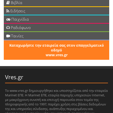
Βιβλία
Ειδήσεις
Παιχνίδια
Ραδιόφωνο
Ταινίες
Καταχωρήστε την εταιρεία σας στον επαγγελματικό
οδηγό
www.vres.gr
Vres.gr
Το www.vres.gr δημιουργήθηκε και υποστηρίζεται από την εταιρεία
Marinet ΕΠΕ. Η Marinet ΕΠΕ, εταιρία παροχής υπηρεσιών Internet,
με μακρόχρονη συνεπή και επιτυχή παρουσία στον τομέα της
πληροφορικής από το 1997, παρέχει χρήση στις βάσεις δεδομένων
της και υπηρεσίες σύνδεσης, ανάπτυξης περιεχομένου και