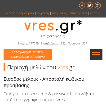
ο λογαριασμός μου
|
εγγραφή
|
υπηρεσίες
|
επικοινωνία
|
χάρτης
Επιχειρήσεις
Εταιρίες 177295
Επιτηδεύματα 1532
Προϊόντα 4327
Καταχωρηθείτε στον
επαγγελματικό οδηγό
Εταιρείες
Περιοχή μελών του
vres
.gr
Κατάλογος
Είσοδος μέλους - Αποστολή κωδικού
πρόσβασης
Αγγελίες
Εισάγετε το username & password που λάβατε
Βιβλία
κατά την εγγραφή σας στο Vres.