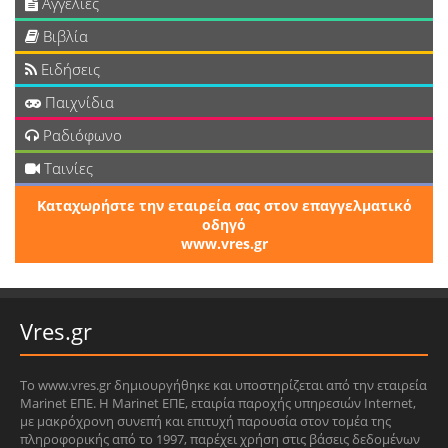
Αγγελίες
Βιβλία
Ειδήσεις
Παιχνίδια
Ραδιόφωνο
Ταινίες
Καταχωρήστε την εταιρεία σας στον επαγγελματικό
οδηγό
www.vres.gr
Vres.gr
Το www.vres.gr δημιουργήθηκε και υποστηρίζεται από την εταιρεία
Marinet ΕΠΕ. Η Marinet ΕΠΕ, εταιρία παροχής υπηρεσιών Internet,
με μακρόχρονη συνεπή και επιτυχή παρουσία στον τομέα της
πληροφορικής από το 1997, παρέχει χρήση στις βάσεις δεδομένων