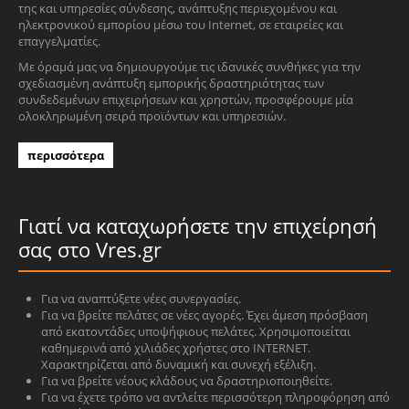
της και υπηρεσίες σύνδεσης, ανάπτυξης περιεχομένου και
ηλεκτρονικού εμπορίου μέσω του Internet, σε εταιρείες και
επαγγελματίες.
Με όραμά μας να δημιουργούμε τις ιδανικές συνθήκες για την
σχεδιασμένη ανάπτυξη εμπορικής δραστηριότητας των
συνδεδεμένων επιχειρήσεων και χρηστών, προσφέρουμε μία
ολοκληρωμένη σειρά προϊόντων και υπηρεσιών.
περισσότερα
Γιατί να καταχωρήσετε την επιχείρησή
σας στο Vres.gr
Για να αναπτύξετε νέες συνεργασίες.
Για να βρείτε πελάτες σε νέες αγορές. Έχει άμεση πρόσβαση
από εκατοντάδες υποψήφιους πελάτες. Χρησιμοποιείται
καθημερινά από χιλιάδες χρήστες στο INTERNET.
Χαρακτηρίζεται από δυναμική και συνεχή εξέλιξη.
Για να βρείτε νέους κλάδους να δραστηριοποιηθείτε.
Για να έχετε τρόπο να αντλείτε περισσότερη πληροφόρηση από