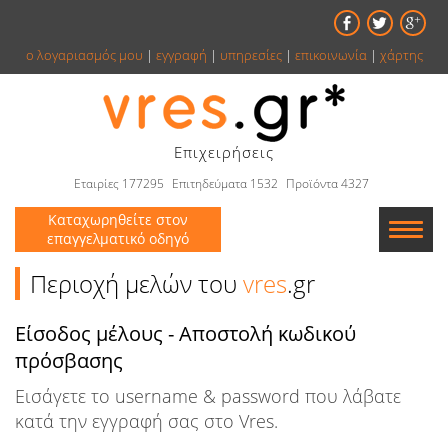
ο λογαριασμός μου
|
εγγραφή
|
υπηρεσίες
|
επικοινωνία
|
χάρτης
Επιχειρήσεις
Εταιρίες 177295
Επιτηδεύματα 1532
Προϊόντα 4327
Καταχωρηθείτε στον
επαγγελματικό οδηγό
Εταιρείες
Περιοχή μελών του
vres
.gr
Κατάλογος
Είσοδος μέλους - Αποστολή κωδικού
πρόσβασης
Αγγελίες
Εισάγετε το username & password που λάβατε
Βιβλία
κατά την εγγραφή σας στο Vres.