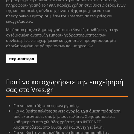
πληροφορικής από το 1997, παρέχει χρήση στις βάσεις δεδομένων
της και υπηρεσίες σύνδεσης, ανάπτυξης περιεχομένου και
ηλεκτρονικού εμπορίου μέσω του Internet, σε εταιρείες και
επαγγελματίες.
Με όραμά μας να δημιουργούμε τις ιδανικές συνθήκες για την
σχεδιασμένη ανάπτυξη εμπορικής δραστηριότητας των
συνδεδεμένων επιχειρήσεων και χρηστών, προσφέρουμε μία
ολοκληρωμένη σειρά προϊόντων και υπηρεσιών.
περισσότερα
Γιατί να καταχωρήσετε την επιχείρησή
σας στο Vres.gr
Για να αναπτύξετε νέες συνεργασίες.
Για να βρείτε πελάτες σε νέες αγορές. Έχει άμεση πρόσβαση
από εκατοντάδες υποψήφιους πελάτες. Χρησιμοποιείται
καθημερινά από χιλιάδες χρήστες στο INTERNET.
Χαρακτηρίζεται από δυναμική και συνεχή εξέλιξη.
Για να βρείτε νέους κλάδους να δραστηριοποιηθείτε.