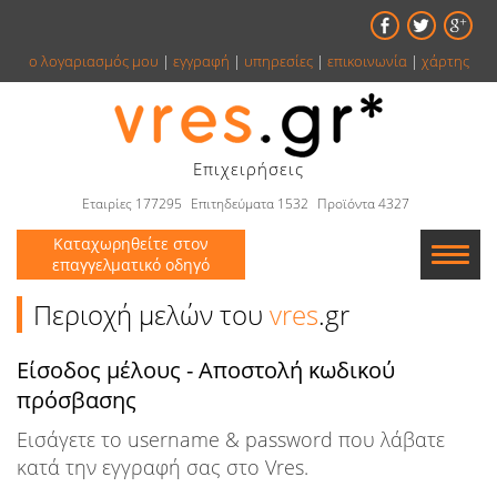
ο λογαριασμός μου
|
εγγραφή
|
υπηρεσίες
|
επικοινωνία
|
χάρτης
Επιχειρήσεις
Εταιρίες 177295
Επιτηδεύματα 1532
Προϊόντα 4327
Καταχωρηθείτε στον
επαγγελματικό οδηγό
Εταιρείες
Περιοχή μελών του
vres
.gr
Κατάλογος
Είσοδος μέλους - Αποστολή κωδικού
πρόσβασης
Αγγελίες
Εισάγετε το username & password που λάβατε
Βιβλία
κατά την εγγραφή σας στο Vres.