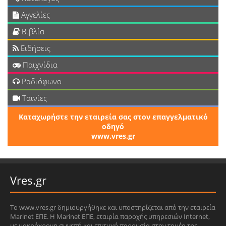
Αγγελίες
Βιβλία
Ειδήσεις
Παιχνίδια
Ραδιόφωνο
Ταινίες
Καταχωρήστε την εταιρεία σας στον επαγγελματικό
οδηγό
www.vres.gr
Vres.gr
Το www.vres.gr δημιουργήθηκε και υποστηρίζεται από την εταιρεία
Marinet ΕΠΕ. Η Marinet ΕΠΕ, εταιρία παροχής υπηρεσιών Internet,
με μακρόχρονη συνεπή και επιτυχή παρουσία στον τομέα της