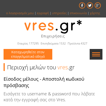
ο λογαριασμός μου
|
εγγραφή
|
υπηρεσίες
|
επικοινωνία
|
χάρτης
Επιχειρήσεις
Εταιρίες 177295
Επιτηδεύματα 1532
Προϊόντα 4327
Καταχωρηθείτε στον
επαγγελματικό οδηγό
Εταιρείες
Περιοχή μελών του
vres
.gr
Κατάλογος
Είσοδος μέλους - Αποστολή κωδικού
πρόσβασης
Αγγελίες
Εισάγετε το username & password που λάβατε
Βιβλία
κατά την εγγραφή σας στο Vres.