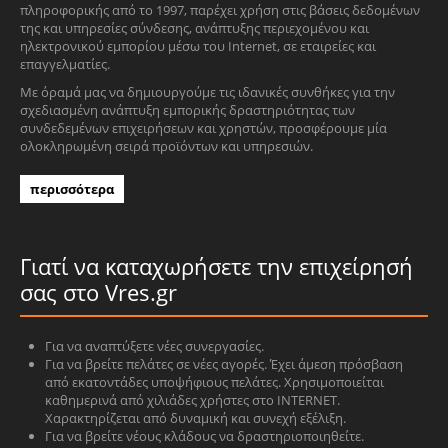
πληροφορικής από το 1997, παρέχει χρήση στις βάσεις δεδομένων
της και υπηρεσίες σύνδεσης, ανάπτυξης περιεχομένου και
ηλεκτρονικού εμπορίου μέσω του Internet, σε εταιρείες και
επαγγελματίες.
Με όραμά μας να δημιουργούμε τις ιδανικές συνθήκες για την
σχεδιασμένη ανάπτυξη εμπορικής δραστηριότητας των
συνδεδεμένων επιχειρήσεων και χρηστών, προσφέρουμε μία
ολοκληρωμένη σειρά προϊόντων και υπηρεσιών.
περισσότερα
Γιατί να καταχωρήσετε την επιχείρησή
σας στο Vres.gr
Για να αναπτύξετε νέες συνεργασίες.
Για να βρείτε πελάτες σε νέες αγορές. Έχει άμεση πρόσβαση
από εκατοντάδες υποψήφιους πελάτες. Χρησιμοποιείται
καθημερινά από χιλιάδες χρήστες στο INTERNET.
Χαρακτηρίζεται από δυναμική και συνεχή εξέλιξη.
Για να βρείτε νέους κλάδους να δραστηριοποιηθείτε.