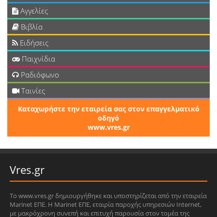
Αγγελίες
Βιβλία
Ειδήσεις
Παιχνίδια
Ραδιόφωνο
Ταινίες
Καταχωρήστε την εταιρεία σας στον επαγγελματικό
οδηγό
www.vres.gr
Vres.gr
Το www.vres.gr δημιουργήθηκε και υποστηρίζεται από την εταιρεία
Marinet ΕΠΕ. Η Marinet ΕΠΕ, εταιρία παροχής υπηρεσιών Internet,
με μακρόχρονη συνεπή και επιτυχή παρουσία στον τομέα της