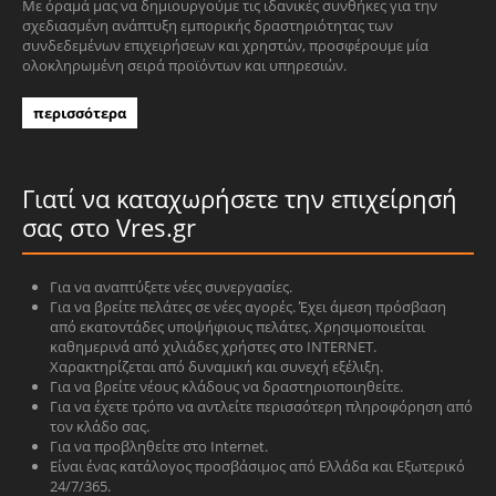
Με όραμά μας να δημιουργούμε τις ιδανικές συνθήκες για την
σχεδιασμένη ανάπτυξη εμπορικής δραστηριότητας των
συνδεδεμένων επιχειρήσεων και χρηστών, προσφέρουμε μία
ολοκληρωμένη σειρά προϊόντων και υπηρεσιών.
περισσότερα
Γιατί να καταχωρήσετε την επιχείρησή
σας στο Vres.gr
Για να αναπτύξετε νέες συνεργασίες.
Για να βρείτε πελάτες σε νέες αγορές. Έχει άμεση πρόσβαση
από εκατοντάδες υποψήφιους πελάτες. Χρησιμοποιείται
καθημερινά από χιλιάδες χρήστες στο INTERNET.
Χαρακτηρίζεται από δυναμική και συνεχή εξέλιξη.
Για να βρείτε νέους κλάδους να δραστηριοποιηθείτε.
Για να έχετε τρόπο να αντλείτε περισσότερη πληροφόρηση από
τον κλάδο σας.
Για να προβληθείτε στο Internet.
Είναι ένας κατάλογος προσβάσιμος από Ελλάδα και Εξωτερικό
24/7/365.