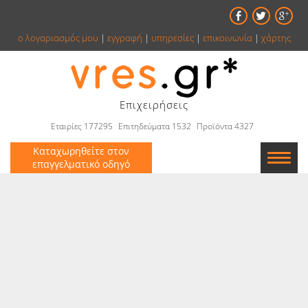
ο λογαριασμός μου
|
εγγραφή
|
υπηρεσίες
|
επικοινωνία
|
χάρτης
Επιχειρήσεις
Εταιρίες 177295
Επιτηδεύματα 1532
Προϊόντα 4327
Καταχωρηθείτε στον
επαγγελματικό οδηγό
Εταιρείες
Κατάλογος
Αγγελίες
Βιβλία