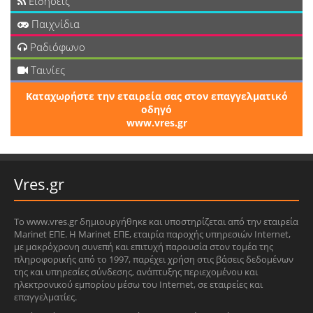
Ειδήσεις
Παιχνίδια
Ραδιόφωνο
Ταινίες
Καταχωρήστε την εταιρεία σας στον επαγγελματικό
οδηγό
www.vres.gr
Vres.gr
Το www.vres.gr δημιουργήθηκε και υποστηρίζεται από την εταιρεία
Marinet ΕΠΕ. Η Marinet ΕΠΕ, εταιρία παροχής υπηρεσιών Internet,
με μακρόχρονη συνεπή και επιτυχή παρουσία στον τομέα της
πληροφορικής από το 1997, παρέχει χρήση στις βάσεις δεδομένων
της και υπηρεσίες σύνδεσης, ανάπτυξης περιεχομένου και
ηλεκτρονικού εμπορίου μέσω του Internet, σε εταιρείες και
επαγγελματίες.