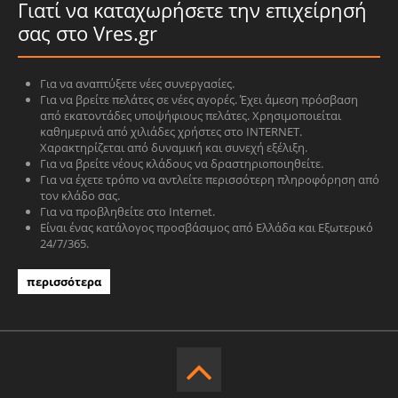
Γιατί να καταχωρήσετε την επιχείρησή
σας στο Vres.gr
Για να αναπτύξετε νέες συνεργασίες.
Για να βρείτε πελάτες σε νέες αγορές. Έχει άμεση πρόσβαση
από εκατοντάδες υποψήφιους πελάτες. Χρησιμοποιείται
καθημερινά από χιλιάδες χρήστες στο INTERNET.
Χαρακτηρίζεται από δυναμική και συνεχή εξέλιξη.
Για να βρείτε νέους κλάδους να δραστηριοποιηθείτε.
Για να έχετε τρόπο να αντλείτε περισσότερη πληροφόρηση από
τον κλάδο σας.
Για να προβληθείτε στο Internet.
Είναι ένας κατάλογος προσβάσιμος από Ελλάδα και Εξωτερικό
24/7/365.
περισσότερα