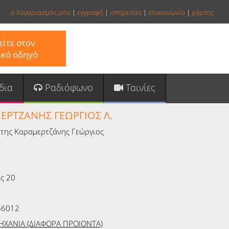
ο λογαριασμός μου
|
εγγραφή
|
υπηρεσίες
|
επικοινωνία
|
χάρτης
ίτε στον
ικό οδηγό
δια
Ραδιόφωνο
Ταινίες
ΕΡΤΖΑΝΗΣ ΓΕΩΡΓΙΟΣ Λ.
ήτης Καραμερτζάνης Γεώργιος
ς 20
56012
ΗΧΑΝΙΑ (ΔΙΑΦΟΡΑ ΠΡΟΙΟΝΤΑ)