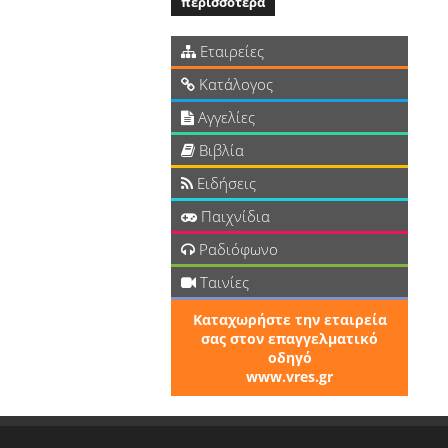
περισσότερα
Εταιρείες
Κατάλογος
Αγγελίες
Βιβλία
Ειδήσεις
Παιχνίδια
Ραδιόφωνο
Ταινίες
Καταχωρήστε την εταιρεία
σας στον επαγγελματικό
οδηγό
www.vres.gr