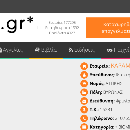
Εταιρίες 177295
Καταχωρηθε
Επιτηδεύματα 1532
επαγγελματ
Προϊόντα 4327
Αγγελίες
Βιβλία
Ειδήσεις
Παιχνί
ΚΑΡΑΜ
Εταιρεία:
Υπεύθυνος:
Ιδιοκτ
Νομός:
ΑΤΤΙΚΗΣ
Πόλη:
ΒΥΡΩΝΑΣ
Διεύθυνση:
Φρυγία
T.K.:
16231
Τηλέφωνο:
21076
Κατηγορία:
»
ΒΙΟΜ