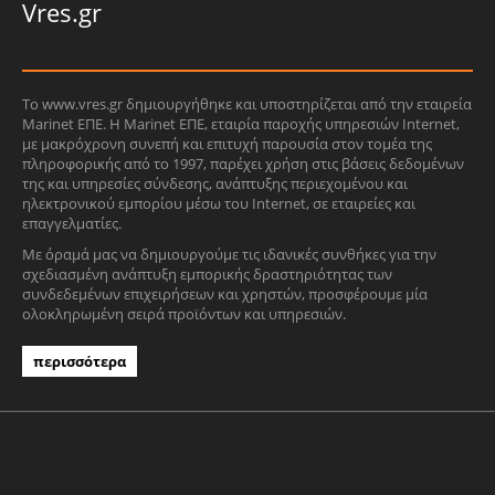
Vres.gr
Το www.vres.gr δημιουργήθηκε και υποστηρίζεται από την εταιρεία
Marinet ΕΠΕ. Η Marinet ΕΠΕ, εταιρία παροχής υπηρεσιών Internet,
με μακρόχρονη συνεπή και επιτυχή παρουσία στον τομέα της
πληροφορικής από το 1997, παρέχει χρήση στις βάσεις δεδομένων
της και υπηρεσίες σύνδεσης, ανάπτυξης περιεχομένου και
ηλεκτρονικού εμπορίου μέσω του Internet, σε εταιρείες και
επαγγελματίες.
Με όραμά μας να δημιουργούμε τις ιδανικές συνθήκες για την
σχεδιασμένη ανάπτυξη εμπορικής δραστηριότητας των
συνδεδεμένων επιχειρήσεων και χρηστών, προσφέρουμε μία
ολοκληρωμένη σειρά προϊόντων και υπηρεσιών.
περισσότερα