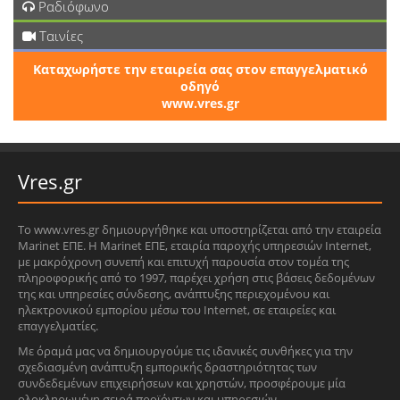
Ραδιόφωνο
Ταινίες
Καταχωρήστε την εταιρεία σας στον επαγγελματικό
οδηγό
www.vres.gr
Vres.gr
Το www.vres.gr δημιουργήθηκε και υποστηρίζεται από την εταιρεία
Marinet ΕΠΕ. Η Marinet ΕΠΕ, εταιρία παροχής υπηρεσιών Internet,
με μακρόχρονη συνεπή και επιτυχή παρουσία στον τομέα της
πληροφορικής από το 1997, παρέχει χρήση στις βάσεις δεδομένων
της και υπηρεσίες σύνδεσης, ανάπτυξης περιεχομένου και
ηλεκτρονικού εμπορίου μέσω του Internet, σε εταιρείες και
επαγγελματίες.
Με όραμά μας να δημιουργούμε τις ιδανικές συνθήκες για την
σχεδιασμένη ανάπτυξη εμπορικής δραστηριότητας των
συνδεδεμένων επιχειρήσεων και χρηστών, προσφέρουμε μία
ολοκληρωμένη σειρά προϊόντων και υπηρεσιών.