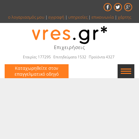
ο λογαριασμός μου
|
εγγραφή
|
υπηρεσίες
|
επικοινωνία
|
χάρτης
Επιχειρήσεις
Εταιρίες 177295
Επιτηδεύματα 1532
Προϊόντα 4327
Καταχωρηθείτε στον
επαγγελματικό οδηγό
Εταιρείες
Κατάλογος
Αγγελίες
Βιβλία