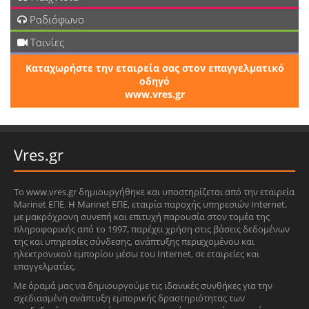
Ραδιόφωνο
Ταινίες
Καταχωρήστε την εταιρεία σας στον επαγγελματικό
οδηγό
www.vres.gr
Vres.gr
Το www.vres.gr δημιουργήθηκε και υποστηρίζεται από την εταιρεία
Marinet ΕΠΕ. Η Marinet ΕΠΕ, εταιρία παροχής υπηρεσιών Internet,
με μακρόχρονη συνεπή και επιτυχή παρουσία στον τομέα της
πληροφορικής από το 1997, παρέχει χρήση στις βάσεις δεδομένων
της και υπηρεσίες σύνδεσης, ανάπτυξης περιεχομένου και
ηλεκτρονικού εμπορίου μέσω του Internet, σε εταιρείες και
επαγγελματίες.
Με όραμά μας να δημιουργούμε τις ιδανικές συνθήκες για την
σχεδιασμένη ανάπτυξη εμπορικής δραστηριότητας των