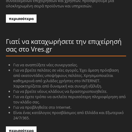
συνδεδεμένων επιχειρήσεων και χρηστών, προσφέρουμε μία
ολοκληρωμένη σειρά προϊόντων και υπηρεσιών.
περισσότερα
Γιατί να καταχωρήσετε την επιχείρησή
σας στο Vres.gr
Για να αναπτύξετε νέες συνεργασίες.
Για να βρείτε πελάτες σε νέες αγορές. Έχει άμεση πρόσβαση
από εκατοντάδες υποψήφιους πελάτες. Χρησιμοποιείται
καθημερινά από χιλιάδες χρήστες στο INTERNET.
Χαρακτηρίζεται από δυναμική και συνεχή εξέλιξη.
Για να βρείτε νέους κλάδους να δραστηριοποιηθείτε.
Για να έχετε τρόπο να αντλείτε περισσότερη πληροφόρηση από
τον κλάδο σας.
Για να προβληθείτε στο Internet.
Είναι ένας κατάλογος προσβάσιμος από Ελλάδα και Εξωτερικό
24/7/365.
περισσότερα