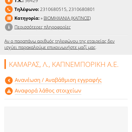
T.K.:
56429
Ειδήσεις
Τηλέφωνο:
2310680515, 2310680801
Κατηγορία:
»
ΒΙΟΜΗΧΑΝΙΑ (ΚΑΠΝΟΣ)
Παιχνίδια
Περισσότερες πληροφορίες
Ραδιόφωνο
Αν ο παραπάνω αριθμός τηλεφώνου της εταιρείας δεν
Ταινίες
ισχύει παρακαλούμε επικοινωνήστε μαζί μας
.
ΚΑΜΑΡΑΣ, Λ., ΚΑΠΝΕΜΠΟΡΙΚΗ Α.Ε.
Aνανέωση / Αναβάθμιση εγγραφής
Αναφορά λάθος στοιχείων