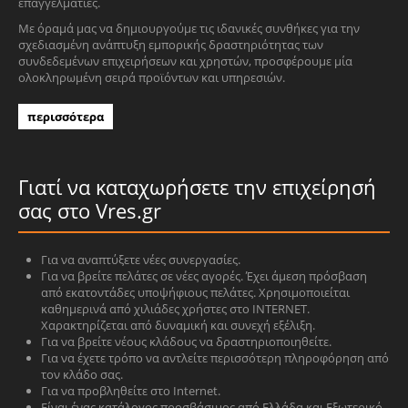
επαγγελματίες.
Με όραμά μας να δημιουργούμε τις ιδανικές συνθήκες για την
σχεδιασμένη ανάπτυξη εμπορικής δραστηριότητας των
συνδεδεμένων επιχειρήσεων και χρηστών, προσφέρουμε μία
ολοκληρωμένη σειρά προϊόντων και υπηρεσιών.
περισσότερα
Γιατί να καταχωρήσετε την επιχείρησή
σας στο Vres.gr
Για να αναπτύξετε νέες συνεργασίες.
Για να βρείτε πελάτες σε νέες αγορές. Έχει άμεση πρόσβαση
από εκατοντάδες υποψήφιους πελάτες. Χρησιμοποιείται
καθημερινά από χιλιάδες χρήστες στο INTERNET.
Χαρακτηρίζεται από δυναμική και συνεχή εξέλιξη.
Για να βρείτε νέους κλάδους να δραστηριοποιηθείτε.
Για να έχετε τρόπο να αντλείτε περισσότερη πληροφόρηση από
τον κλάδο σας.
Για να προβληθείτε στο Internet.
Είναι ένας κατάλογος προσβάσιμος από Ελλάδα και Εξωτερικό