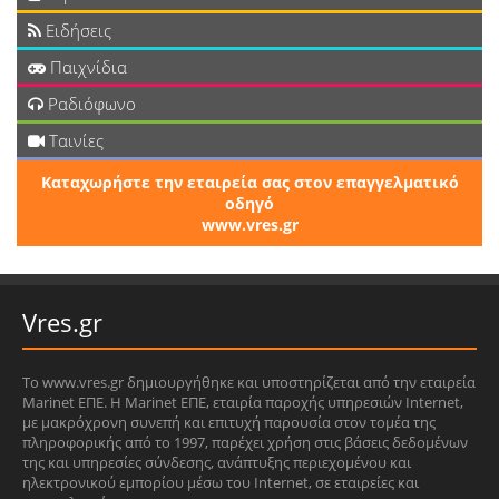
Ειδήσεις
Παιχνίδια
Ραδιόφωνο
Ταινίες
Καταχωρήστε την εταιρεία σας στον επαγγελματικό
οδηγό
www.vres.gr
Vres.gr
Το www.vres.gr δημιουργήθηκε και υποστηρίζεται από την εταιρεία
Marinet ΕΠΕ. Η Marinet ΕΠΕ, εταιρία παροχής υπηρεσιών Internet,
με μακρόχρονη συνεπή και επιτυχή παρουσία στον τομέα της
πληροφορικής από το 1997, παρέχει χρήση στις βάσεις δεδομένων
της και υπηρεσίες σύνδεσης, ανάπτυξης περιεχομένου και
ηλεκτρονικού εμπορίου μέσω του Internet, σε εταιρείες και