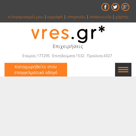
ο λογαριασμός μου
|
εγγραφή
|
υπηρεσίες
|
επικοινωνία
|
χάρτης
Επιχειρήσεις
Εταιρίες 177295
Επιτηδεύματα 1532
Προϊόντα 4327
Καταχωρηθείτε στον
επαγγελματικό οδηγό
Εταιρείες
Κατάλογος
Αγγελίες
Βιβλία