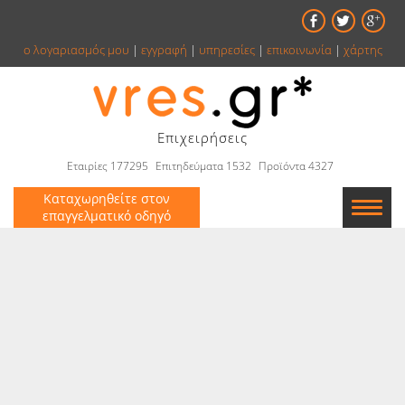
ο λογαριασμός μου
|
εγγραφή
|
υπηρεσίες
|
επικοινωνία
|
χάρτης
Επιχειρήσεις
Εταιρίες 177295
Επιτηδεύματα 1532
Προϊόντα 4327
Καταχωρηθείτε στον
επαγγελματικό οδηγό
Εταιρείες
Κατάλογος
Αγγελίες
Βιβλία