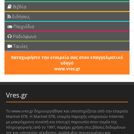
Βιβλία
Ειδήσεις
Παιχνίδια
Ραδιόφωνο
Ταινίες
Καταχωρήστε την εταιρεία σας στον επαγγελματικό
οδηγό
www.vres.gr
Vres.gr
Το www.vres.gr δημιουργήθηκε και υποστηρίζεται από την εταιρεία
Marinet ΕΠΕ. Η Marinet ΕΠΕ, εταιρία παροχής υπηρεσιών Internet,
με μακρόχρονη συνεπή και επιτυχή παρουσία στον τομέα της
πληροφορικής από το 1997, παρέχει χρήση στις βάσεις δεδομένων
της και υπηρεσίες σύνδεσης, ανάπτυξης περιεχομένου και