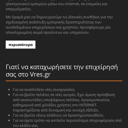
ηλεκτρονικού εμπορίου μέσω του Internet, σε εταιρείες και
επαγγελματίες.
Με όραμά μας να δημιουργούμε τις ιδανικές συνθήκες για την
σχεδιασμένη ανάπτυξη εμπορικής δραστηριότητας των
συνδεδεμένων επιχειρήσεων και χρηστών, προσφέρουμε μία
ολοκληρωμένη σειρά προϊόντων και υπηρεσιών.
περισσότερα
Γιατί να καταχωρήσετε την επιχείρησή
σας στο Vres.gr
Για να αναπτύξετε νέες συνεργασίες.
Για να βρείτε πελάτες σε νέες αγορές. Έχει άμεση πρόσβαση
από εκατοντάδες υποψήφιους πελάτες. Χρησιμοποιείται
καθημερινά από χιλιάδες χρήστες στο INTERNET.
Χαρακτηρίζεται από δυναμική και συνεχή εξέλιξη.
Για να βρείτε νέους κλάδους να δραστηριοποιηθείτε.
Για να έχετε τρόπο να αντλείτε περισσότερη πληροφόρηση από
τον κλάδο σας.