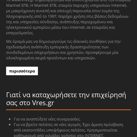
Marinet ΕΠΕ. Η Marinet ΕΠΕ, εταιρία παροχής υπηρεσιών Internet,
με μακρόχρονη συνεπή και επιτυχή παρουσία στον τομέα της
πληροφορικής από το 1997, παρέχει χρήση στις βάσεις δεδομένων
της και υπηρεσίες σύνδεσης, ανάπτυξης περιεχομένου και
ηλεκτρονικού εμπορίου μέσω του Internet, σε εταιρείες και
επαγγελματίες.
Με όραμά μας να δημιουργούμε τις ιδανικές συνθήκες για την
σχεδιασμένη ανάπτυξη εμπορικής δραστηριότητας των
συνδεδεμένων επιχειρήσεων και χρηστών, προσφέρουμε μία
ολοκληρωμένη σειρά προϊόντων και υπηρεσιών.
περισσότερα
Γιατί να καταχωρήσετε την επιχείρησή
σας στο Vres.gr
Για να αναπτύξετε νέες συνεργασίες.
Για να βρείτε πελάτες σε νέες αγορές. Έχει άμεση πρόσβαση
από εκατοντάδες υποψήφιους πελάτες. Χρησιμοποιείται
καθημερινά από χιλιάδες χρήστες στο INTERNET.