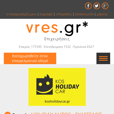
ο λογαριασμός μου
|
εγγραφή
|
υπηρεσίες
|
επικοινωνία
|
χάρτης
Επιχειρήσεις
Εταιρίες 177295
Επιτηδεύματα 1532
Προϊόντα 4327
Καταχωρηθείτε στον
επαγγελματικό οδηγό
Εταιρείες
Κατάλογος
Αγγελίες
Βιβλία