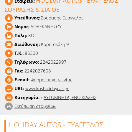
HOLIDAY AUTOS - ΕΥΑΓΓΕΛΟΣ
Εταιρεία:
Ειδήσεις
ΣΟΥΡΑΣΗΣ & ΣΙΑ ΟΕ
Υπεύθυνος:
Σουρασής Ευάγγελος
Παιχνίδια
Νομός:
ΔΩΔΕΚΑΝΗΣΟΥ
Ραδιόφωνο
Πόλη:
ΚΩΣ
Διεύθυνση:
Καραισκάκη 9
Ταινίες
T.K.:
85300
Τηλέφωνο:
2242022997
Fax:
2242027608
E-mail:
Φόρμα επικοινωνίας
URL:
www.kosholidaycar.gr
Κατηγορία:
»
ΑΥΤΟΚΙΝΗΤΑ, ΕΝΟΙΚΙΑΣΕΙΣ
Εκτύπωση στοιχείων
HOLIDAY AUTOS - ΕΥΑΓΓΕΛΟΣ