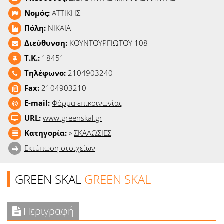
Ειδήσεις
Νομός:
ΑΤΤΙΚΗΣ
Πόλη:
ΝΙΚΑΙΑ
Παιχνίδια
Διεύθυνση:
ΚΟΥΝΤΟΥΡΓΙΩΤΟΥ 108
Ραδιόφωνο
T.K.:
18451
Τηλέφωνο:
2104903240
Ταινίες
Fax:
2104903210
E-mail:
Φόρμα επικοινωνίας
URL:
www.greenskal.gr
Κατηγορία:
»
ΣΚΑΛΩΣΙΕΣ
Εκτύπωση στοιχείων
GREEN SKAL
GREEN SKAL
Περιγραφή