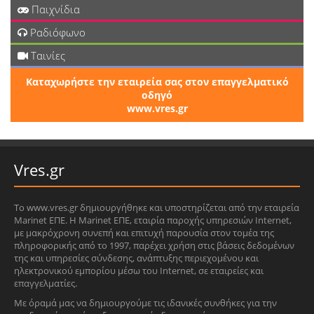
Παιχνίδια
Ραδιόφωνο
Ταινίες
Καταχωρήστε την εταιρεία σας στον επαγγελματικό
οδηγό
www.vres.gr
Vres.gr
Το www.vres.gr δημιουργήθηκε και υποστηρίζεται από την εταιρεία
Marinet ΕΠΕ. Η Marinet ΕΠΕ, εταιρία παροχής υπηρεσιών Internet,
με μακρόχρονη συνεπή και επιτυχή παρουσία στον τομέα της
πληροφορικής από το 1997, παρέχει χρήση στις βάσεις δεδομένων
της και υπηρεσίες σύνδεσης, ανάπτυξης περιεχομένου και
ηλεκτρονικού εμπορίου μέσω του Internet, σε εταιρείες και
επαγγελματίες.
Με όραμά μας να δημιουργούμε τις ιδανικές συνθήκες για την