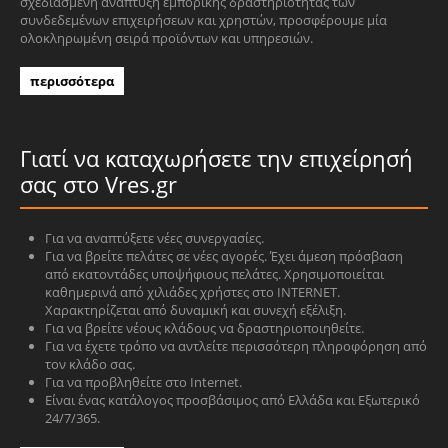
σχεδιασμένη ανάπτυξη εμπορικής δραστηριότητας των
συνδεδεμένων επιχειρήσεων και χρηστών, προσφέρουμε μία
ολοκληρωμένη σειρά προϊόντων και υπηρεσιών.
περισσότερα
Γιατί να καταχωρήσετε την επιχείρησή
σας στο Vres.gr
Για να αναπτύξετε νέες συνεργασίες.
Για να βρείτε πελάτες σε νέες αγορές. Έχει άμεση πρόσβαση
από εκατοντάδες υποψήφιους πελάτες. Χρησιμοποιείται
καθημερινά από χιλιάδες χρήστες στο INTERNET.
Χαρακτηρίζεται από δυναμική και συνεχή εξέλιξη.
Για να βρείτε νέους κλάδους να δραστηριοποιηθείτε.
Για να έχετε τρόπο να αντλείτε περισσότερη πληροφόρηση από
τον κλάδο σας.
Για να προβληθείτε στο Internet.
Είναι ένας κατάλογος προσβάσιμος από Ελλάδα και Εξωτερικό
24/7/365.