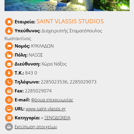
Ειδήσεις
Παιχνίδια
SAINT VLASSIS STUDIOS
Εταιρεία:
Υπεύθυνος:
Διαχειριστής Σταματόπουλος
Ραδιόφωνο
Κωσταντίνος
Νομός:
ΚΥΚΛΑΔΩΝ
Ταινίες
Πόλη:
ΝΑΞΟΣ
Διεύθυνση:
Χώρα Νάξος
T.K.:
843 0
Τηλέφωνο:
2285023536, 2285029073
Fax:
2285029074
E-mail:
Φόρμα επικοινωνίας
URL:
www.saint-vlassis.gr
Κατηγορία:
»
ΞΕΝΟΔΟΧΕΙΑ
Εκτύπωση στοιχείων