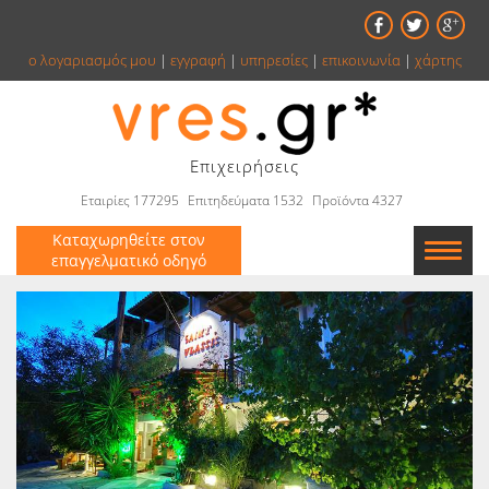
ο λογαριασμός μου
|
εγγραφή
|
υπηρεσίες
|
επικοινωνία
|
χάρτης
Επιχειρήσεις
Εταιρίες 177295
Επιτηδεύματα 1532
Προϊόντα 4327
Καταχωρηθείτε στον
επαγγελματικό οδηγό
Εταιρείες
Κατάλογος
Αγγελίες
Βιβλία