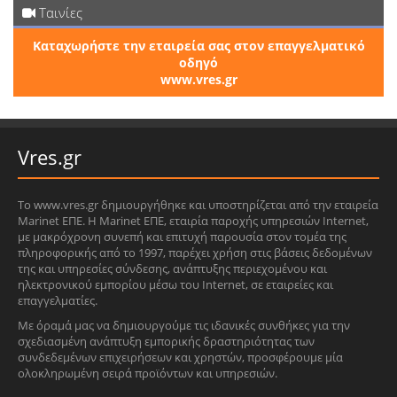
Ταινίες
Καταχωρήστε την εταιρεία σας στον επαγγελματικό
οδηγό
www.vres.gr
Vres.gr
Το www.vres.gr δημιουργήθηκε και υποστηρίζεται από την εταιρεία
Marinet ΕΠΕ. Η Marinet ΕΠΕ, εταιρία παροχής υπηρεσιών Internet,
με μακρόχρονη συνεπή και επιτυχή παρουσία στον τομέα της
πληροφορικής από το 1997, παρέχει χρήση στις βάσεις δεδομένων
της και υπηρεσίες σύνδεσης, ανάπτυξης περιεχομένου και
ηλεκτρονικού εμπορίου μέσω του Internet, σε εταιρείες και
επαγγελματίες.
Με όραμά μας να δημιουργούμε τις ιδανικές συνθήκες για την
σχεδιασμένη ανάπτυξη εμπορικής δραστηριότητας των
συνδεδεμένων επιχειρήσεων και χρηστών, προσφέρουμε μία
ολοκληρωμένη σειρά προϊόντων και υπηρεσιών.