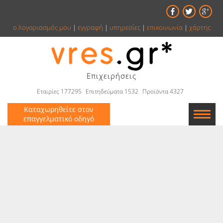
ο λογαριασμός μου
|
εγγραφή
|
υπηρεσίες
|
επικοινωνία
|
χάρτης
Επιχειρήσεις
Εταιρίες 177295
Επιτηδεύματα 1532
Προϊόντα 4327
Καταχωρηθείτε στον
επαγγελματικό οδηγό
Εταιρείες
Κατάλογος
Αγγελίες
Βιβλία