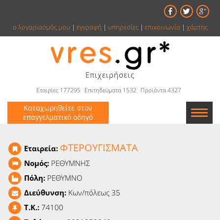
ο λογαριασμός μου
|
εγγραφή
|
υπηρεσίες
|
επικοινωνία
|
χάρτης
Επιχειρήσεις
Εταιρίες 177295
Επιτηδεύματα 1532
Προϊόντα 4327
Καταχωρηθείτε στον
επαγγελματικό οδηγό
Εταιρείες
ΦΤΕΡΟΥΓΙΣΜΑΤΑ
Εταιρεία:
Κατάλογος
Νομός:
ΡΕΘΥΜΝΗΣ
Πόλη:
ΡΕΘΥΜΝΟ
Αγγελίες
Διεύθυνση:
Κων/πόλεως 35
Βιβλία
T.K.:
74100