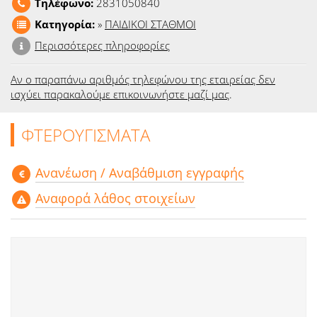
Τηλέφωνο:
2831050840
Ειδήσεις
Κατηγορία:
»
ΠΑΙΔΙΚΟΙ ΣΤΑΘΜΟΙ
Παιχνίδια
Περισσότερες πληροφορίες
Ραδιόφωνο
Αν ο παραπάνω αριθμός τηλεφώνου της εταιρείας δεν
ισχύει παρακαλούμε επικοινωνήστε μαζί μας
.
Ταινίες
ΦΤΕΡΟΥΓΙΣΜΑΤΑ
Aνανέωση / Αναβάθμιση εγγραφής
Αναφορά λάθος στοιχείων