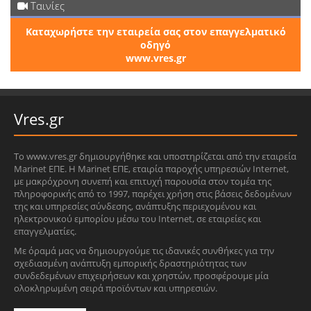
Ταινίες
Καταχωρήστε την εταιρεία σας στον επαγγελματικό
οδηγό
www.vres.gr
Vres.gr
Το www.vres.gr δημιουργήθηκε και υποστηρίζεται από την εταιρεία
Marinet ΕΠΕ. Η Marinet ΕΠΕ, εταιρία παροχής υπηρεσιών Internet,
με μακρόχρονη συνεπή και επιτυχή παρουσία στον τομέα της
πληροφορικής από το 1997, παρέχει χρήση στις βάσεις δεδομένων
της και υπηρεσίες σύνδεσης, ανάπτυξης περιεχομένου και
ηλεκτρονικού εμπορίου μέσω του Internet, σε εταιρείες και
επαγγελματίες.
Με όραμά μας να δημιουργούμε τις ιδανικές συνθήκες για την
σχεδιασμένη ανάπτυξη εμπορικής δραστηριότητας των
συνδεδεμένων επιχειρήσεων και χρηστών, προσφέρουμε μία
ολοκληρωμένη σειρά προϊόντων και υπηρεσιών.