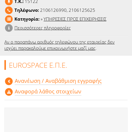
T.K.:
15122
Ειδήσεις
Τηλέφωνο:
2106126990, 2106125625
Παιχνίδια
Κατηγορία:
»
ΥΠΗΡΕΣΙΕΣ ΠΡΟΣ ΕΠΙΧΕΙΡΗΣΕΙΣ
Περισσότερες πληροφορίες
Ραδιόφωνο
Αν ο παραπάνω αριθμός τηλεφώνου της εταιρείας δεν
Ταινίες
ισχύει παρακαλούμε επικοινωνήστε μαζί μας
.
EUROSPACE Ε.Π.Ε.
Aνανέωση / Αναβάθμιση εγγραφής
Αναφορά λάθος στοιχείων