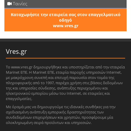
Ταινίες
Καταχωρήστε την εταιρεία σας στον επαγγελματικό
οδηγό
www.vres.gr
Vres.gr
Το www.vres.gr δημιουργήθηκε και υποστηρίζεται από την εταιρεία
Marinet ΕΠΕ. Η Marinet ΕΠΕ, εταιρία παροχής υπηρεσιών Internet,
με μακρόχρονη συνεπή και επιτυχή παρουσία στον τομέα της
πληροφορικής από το 1997, παρέχει χρήση στις βάσεις δεδομένων
της και υπηρεσίες σύνδεσης, ανάπτυξης περιεχομένου και
ηλεκτρονικού εμπορίου μέσω του Internet, σε εταιρείες και
επαγγελματίες.
Με όραμά μας να δημιουργούμε τις ιδανικές συνθήκες για την
σχεδιασμένη ανάπτυξη εμπορικής δραστηριότητας των
συνδεδεμένων επιχειρήσεων και χρηστών, προσφέρουμε μία
ολοκληρωμένη σειρά προϊόντων και υπηρεσιών.