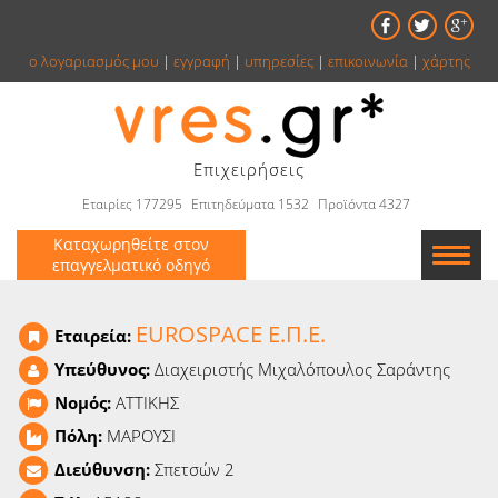
ο λογαριασμός μου
|
εγγραφή
|
υπηρεσίες
|
επικοινωνία
|
χάρτης
Επιχειρήσεις
Εταιρίες 177295
Επιτηδεύματα 1532
Προϊόντα 4327
Καταχωρηθείτε στον
επαγγελματικό οδηγό
Εταιρείες
EUROSPACE Ε.Π.Ε.
Εταιρεία:
Κατάλογος
Υπεύθυνος:
Διαχειριστής Μιχαλόπουλος Σαράντης
Νομός:
ΑΤΤΙΚΗΣ
Αγγελίες
Πόλη:
ΜΑΡΟΥΣΙ
Βιβλία
Διεύθυνση:
Σπετσών 2