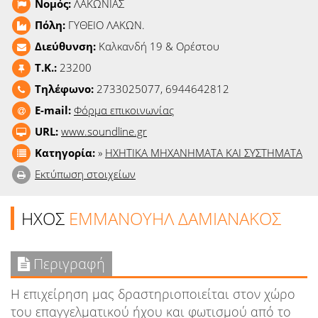
Νομός:
ΛΑΚΩΝΙΑΣ
Ειδήσεις
Πόλη:
ΓΥΘΕΙΟ ΛΑΚΩΝ.
Παιχνίδια
Διεύθυνση:
Καλκανδή 19 & Ορέστου
T.K.:
23200
Ραδιόφωνο
Τηλέφωνο:
2733025077, 6944642812
E-mail:
Φόρμα επικοινωνίας
Ταινίες
URL:
www.soundline.gr
Κατηγορία:
»
ΗΧΗΤΙΚΑ ΜΗΧΑΝΗΜΑΤΑ ΚΑΙ ΣΥΣΤΗΜΑΤΑ
Εκτύπωση στοιχείων
ΗΧΟΣ
ΕΜΜΑΝΟΥΗΛ ΔΑΜΙΑΝΑΚΟΣ
Περιγραφή
Η επιχείρηση μας δραστηριοποιείται στον χώρο
του επαγγελματικού ήχου και φωτισμού από το