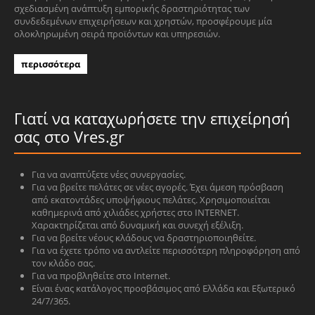
σχεδιασμένη ανάπτυξη εμπορικής δραστηριότητας των
συνδεδεμένων επιχειρήσεων και χρηστών, προσφέρουμε μία
ολοκληρωμένη σειρά προϊόντων και υπηρεσιών.
περισσότερα
Γιατί να καταχωρήσετε την επιχείρησή
σας στο Vres.gr
Για να αναπτύξετε νέες συνεργασίες.
Για να βρείτε πελάτες σε νέες αγορές. Έχει άμεση πρόσβαση
από εκατοντάδες υποψήφιους πελάτες. Χρησιμοποιείται
καθημερινά από χιλιάδες χρήστες στο INTERNET.
Χαρακτηρίζεται από δυναμική και συνεχή εξέλιξη.
Για να βρείτε νέους κλάδους να δραστηριοποιηθείτε.
Για να έχετε τρόπο να αντλείτε περισσότερη πληροφόρηση από
τον κλάδο σας.
Για να προβληθείτε στο Internet.
Είναι ένας κατάλογος προσβάσιμος από Ελλάδα και Εξωτερικό
24/7/365.