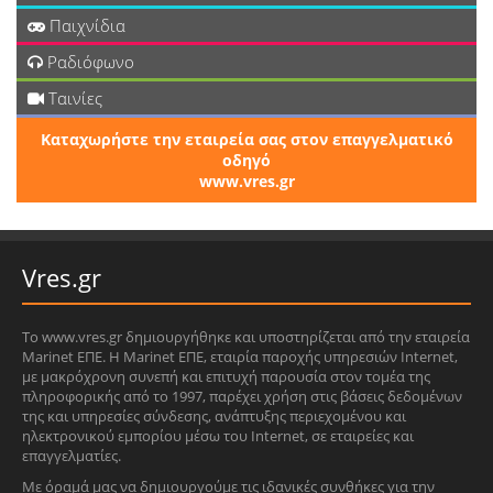
Παιχνίδια
Ραδιόφωνο
Ταινίες
Καταχωρήστε την εταιρεία σας στον επαγγελματικό
οδηγό
www.vres.gr
Vres.gr
Το www.vres.gr δημιουργήθηκε και υποστηρίζεται από την εταιρεία
Marinet ΕΠΕ. Η Marinet ΕΠΕ, εταιρία παροχής υπηρεσιών Internet,
με μακρόχρονη συνεπή και επιτυχή παρουσία στον τομέα της
πληροφορικής από το 1997, παρέχει χρήση στις βάσεις δεδομένων
της και υπηρεσίες σύνδεσης, ανάπτυξης περιεχομένου και
ηλεκτρονικού εμπορίου μέσω του Internet, σε εταιρείες και
επαγγελματίες.
Με όραμά μας να δημιουργούμε τις ιδανικές συνθήκες για την