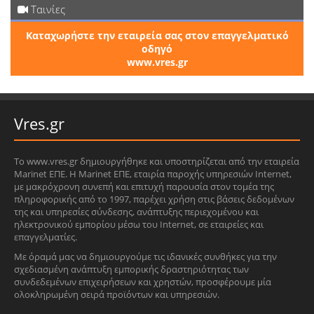
Ταινίες
Καταχωρήστε την εταιρεία σας στον επαγγελματικό
οδηγό
www.vres.gr
Vres.gr
Το www.vres.gr δημιουργήθηκε και υποστηρίζεται από την εταιρεία
Marinet ΕΠΕ. Η Marinet ΕΠΕ, εταιρία παροχής υπηρεσιών Internet,
με μακρόχρονη συνεπή και επιτυχή παρουσία στον τομέα της
πληροφορικής από το 1997, παρέχει χρήση στις βάσεις δεδομένων
της και υπηρεσίες σύνδεσης, ανάπτυξης περιεχομένου και
ηλεκτρονικού εμπορίου μέσω του Internet, σε εταιρείες και
επαγγελματίες.
Με όραμά μας να δημιουργούμε τις ιδανικές συνθήκες για την
σχεδιασμένη ανάπτυξη εμπορικής δραστηριότητας των
συνδεδεμένων επιχειρήσεων και χρηστών, προσφέρουμε μία
ολοκληρωμένη σειρά προϊόντων και υπηρεσιών.