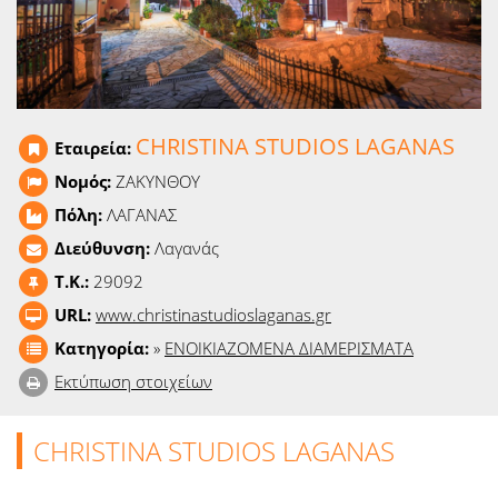
Ειδήσεις
Παιχνίδια
Ραδιόφωνο
CHRISTINA STUDIOS LAGANAS
Εταιρεία:
Ταινίες
Νομός:
ΖΑΚΥΝΘΟΥ
Πόλη:
ΛΑΓΑΝΑΣ
Διεύθυνση:
Λαγανάς
T.K.:
29092
URL:
www.christinastudioslaganas.gr
Κατηγορία:
»
ΕΝΟΙΚΙΑΖΟΜΕΝΑ ΔΙΑΜΕΡΙΣΜΑΤΑ
Εκτύπωση στοιχείων
CHRISTINA STUDIOS LAGANAS