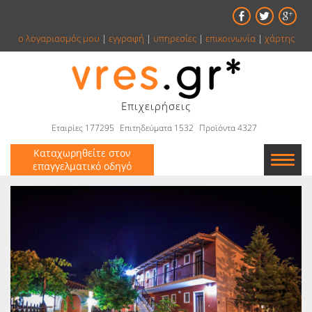
ο λογαριασμός μου
|
εγγραφή
|
υπηρεσίες
|
επικοινωνία
|
χάρτης
Επιχειρήσεις
Εταιρίες 177295
Επιτηδεύματα 1532
Προϊόντα 4327
Καταχωρηθείτε στον
επαγγελματικό οδηγό
Εταιρείες
Κατάλογος
Αγγελίες
Βιβλία