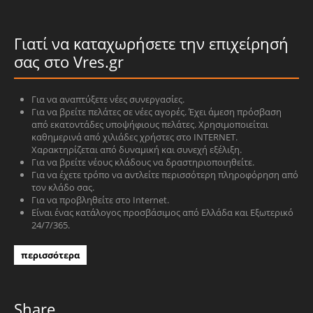
Γιατί να καταχωρήσετε την επιχείρησή
σας στο Vres.gr
Για να αναπτύξετε νέες συνεργασίες.
Για να βρείτε πελάτες σε νέες αγορές. Έχει άμεση πρόσβαση
από εκατοντάδες υποψήφιους πελάτες. Χρησιμοποιείται
καθημερινά από χιλιάδες χρήστες στο INTERNET.
Χαρακτηρίζεται από δυναμική και συνεχή εξέλιξη.
Για να βρείτε νέους κλάδους να δραστηριοποιηθείτε.
Για να έχετε τρόπο να αντλείτε περισσότερη πληροφόρηση από
τον κλάδο σας.
Για να προβληθείτε στο Internet.
Είναι ένας κατάλογος προσβάσιμος από Ελλάδα και Εξωτερικό
24/7/365.
περισσότερα
Share