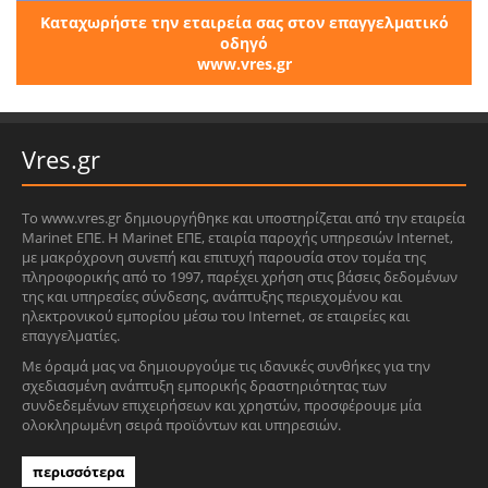
Καταχωρήστε την εταιρεία σας στον επαγγελματικό
οδηγό
www.vres.gr
Vres.gr
Το www.vres.gr δημιουργήθηκε και υποστηρίζεται από την εταιρεία
Marinet ΕΠΕ. Η Marinet ΕΠΕ, εταιρία παροχής υπηρεσιών Internet,
με μακρόχρονη συνεπή και επιτυχή παρουσία στον τομέα της
πληροφορικής από το 1997, παρέχει χρήση στις βάσεις δεδομένων
της και υπηρεσίες σύνδεσης, ανάπτυξης περιεχομένου και
ηλεκτρονικού εμπορίου μέσω του Internet, σε εταιρείες και
επαγγελματίες.
Με όραμά μας να δημιουργούμε τις ιδανικές συνθήκες για την
σχεδιασμένη ανάπτυξη εμπορικής δραστηριότητας των
συνδεδεμένων επιχειρήσεων και χρηστών, προσφέρουμε μία
ολοκληρωμένη σειρά προϊόντων και υπηρεσιών.
περισσότερα