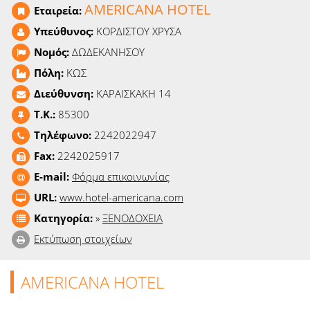
AMERICANA HOTEL
Ειδήσεις
Εταιρεία:
Υπεύθυνος:
ΚΟΡΔΙΣΤΟΥ ΧΡΥΣΑ
Παιχνίδια
Νομός:
ΔΩΔΕΚΑΝΗΣΟΥ
Πόλη:
ΚΩΣ
Ραδιόφωνο
Διεύθυνση:
ΚΑΡΑΙΣΚΑΚΗ 14
Ταινίες
T.K.:
85300
Τηλέφωνο:
2242022947
Fax:
2242025917
E-mail:
Φόρμα επικοινωνίας
URL:
www.hotel-americana.com
Κατηγορία:
»
ΞΕΝΟΔΟΧΕΙΑ
Εκτύπωση στοιχείων
AMERICANA HOTEL