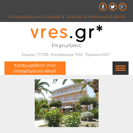
ο λογαριασμός μου
|
εγγραφή
|
υπηρεσίες
|
επικοινωνία
|
χάρτης
Επιχειρήσεις
Εταιρίες 177295
Επιτηδεύματα 1532
Προϊόντα 4327
Καταχωρηθείτε στον
επαγγελματικό οδηγό
Εταιρείες
Κατάλογος
Αγγελίες
Βιβλία