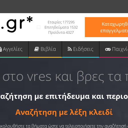
Εταιρίες 177295
Καταχωρηθε
Επιτηδεύματα 1532
επαγγελματ
Προϊόντα 4327
Αγγελίες
Βιβλία
Ειδήσεις
Παιχνί
 στο vres και βρες τα 
αζήτηση με επιτήδευμα και περι
Αναζήτηση με λέξη κλειδί
 ακολουθήστε τα βήματα ώστε να τελειοποιήσετε την αναζήτησή 