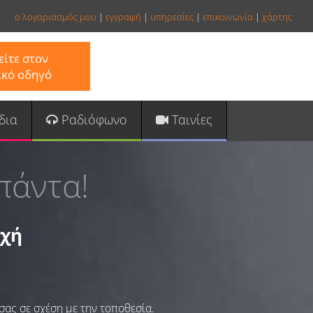
ο λογαριασμός μου
|
εγγραφή
|
υπηρεσίες
|
επικοινωνία
|
χάρτης
ίτε στον
ικό οδηγό
δια
Ραδιόφωνο
Ταινίες
πάντα!
οχή
σας σε σχέση με την τοποθεσία.