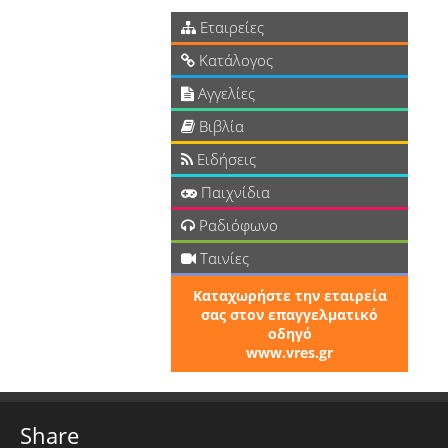
Εταιρείες
Κατάλογος
Αγγελίες
Βιβλία
Ειδήσεις
Παιχνίδια
Ραδιόφωνο
Ταινίες
Καταχωρήστε την εταιρεία
σας στον επαγγελματικό
οδηγό
www.vres.gr
Share